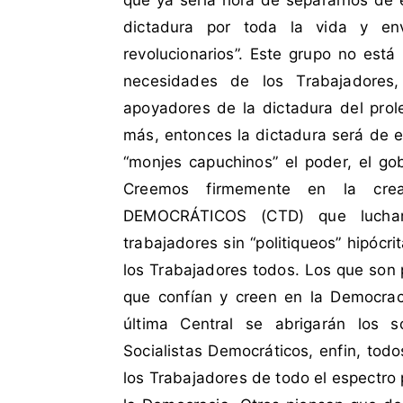
que ya sería hora de separarnos de 
d
t
a
a
dictadura por toda la vida y env
c
r
revolucionarios”. Este grupo no est
o
i
necesidades de los Trabajadores,
m
o
apoyadores de la dictadura del prole
o
s
más, entonces la dictadura será de el
C
e
“monjes capuchinos” el poder, el gob
n
Creemos firmemente en la cr
t
DEMOCRÁTICOS (CTD) que luchará
r
trabajadores sin “politiqueos” hipócr
a
los Trabajadores todos. Los que son p
l
d
que confían y creen en la Democrac
e
última Central se abrigarán los soc
T
Socialistas Democráticos, enfin, tod
r
los Trabajadores de todo el espectro p
a