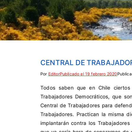
CENTRAL DE TRABAJADO
Por
E
S
Editor
Publicado el
19 febrero 2020
Public
t
i
Todos saben que en Chile ciertos
i
n
q
c
Trabajadores Democráticos, que son 
u
o
Central de Trabajadores para defend
e
m
Trabajadores. Practican la misma d
t
e
implantarán contra los Trabajadore
a
n