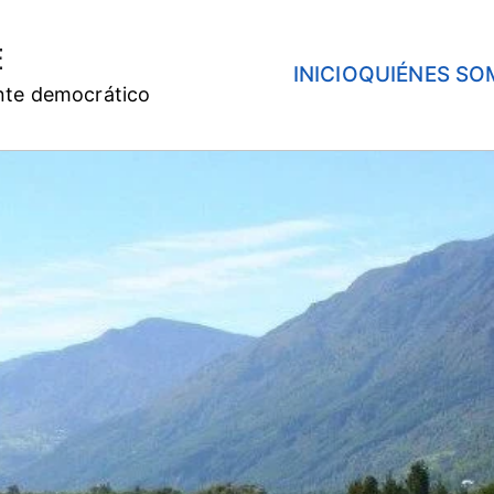
E
INICIO
QUIÉNES SO
nte democrático