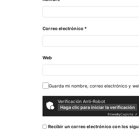
e
m
o
c
Correo electrónico
*
r
a
c
i
Web
a
,
S
Guarda mi nombre, correo electrónico y w
o
c
Verificación Anti-Robot
i
Haga clic para iniciar la verificación
a
Friendly
Captcha ⇗
l
Recibir un correo electrónico con los sig
i
s