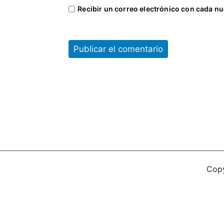
m
Recibir un correo electrónico con cada nu
o
D
e
m
o
c
r
á
t
i
c
o
Cop