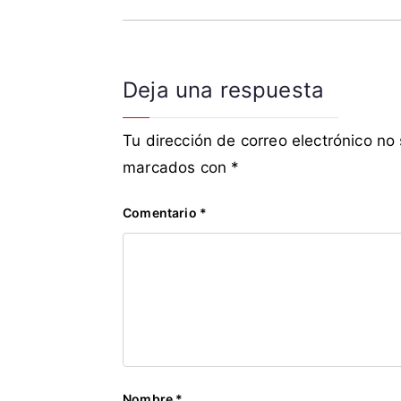
i
c
o
s
Deja una respuesta
,
C
Tu dirección de correo electrónico no
G
T
marcados con
*
,
C
Comentario
*
T
D
,
C
U
T
,
d
Nombre
*