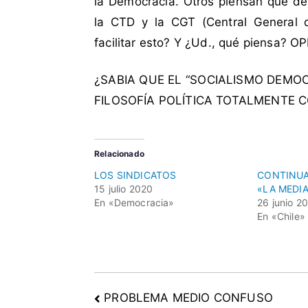
la Democracia. Otros piensan que deb
b
a
la CTD y la CGT (Central General 
l
facilitar esto? Y ¿Ud., qué piensa? O
h
a
¿SABIA QUE EL “SOCIALISMO DEMOC
d
FILOSOFÍA POLÍTICA TOTALMENTE 
o
r
e
Relacionado
s
D
LOS SINDICATOS
CONTINUA
15 julio 2020
«LA MEDIA
e
En «Democracia»
26 junio 2
m
En «Chile»
o
c
r
á
t
PROBLEMA MEDIO CONFUSO