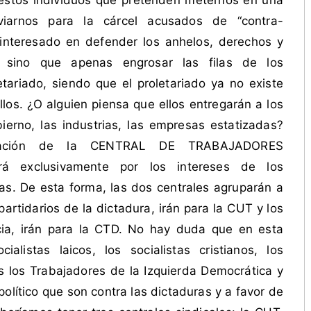
estos individuos que pretenden meternos en una
iarnos para la cárcel acusados de “contra-
á interesado en defender los anhelos, derechos y
 sino que apenas engrosar las filas de los
tariado, siendo que el proletariado ya no existe
los. ¿O alguien piensa que ellos entregarán a los
ierno, las industrias, las empresas estatizadas?
eación de la CENTRAL DE TRABAJADORES
 exclusivamente por los intereses de los
itas. De esta forma, las dos centrales agruparán a
artidarios de la dictadura, irán para la CUT y los
ia, irán para la CTD. No hay duda que en esta
ialistas laicos, los socialistas cristianos, los
os los Trabajadores de la Izquierda Democrática y
olítico que son contra las dictaduras y a favor de