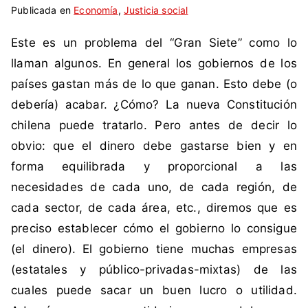
Publicada en
t
i
Economía
,
Justicia social
i
n
Este es un problema del “Gran Siete” como lo
q
c
u
o
llaman algunos. En general los gobiernos de los
e
m
países gastan más de lo que ganan. Esto debe (o
t
e
debería) acabar. ¿Cómo? La nueva Constitución
a
n
chilena puede tratarlo. Pero antes de decir lo
d
t
obvio: que el dinero debe gastarse bien y en
a
a
c
r
forma equilibrada y proporcional a las
o
i
necesidades de cada uno, de cada región, de
m
o
cada sector, de cada área, etc., diremos que es
o
s
preciso establecer cómo el gobierno lo consigue
d
(el dinero). El gobierno tiene muchas empresas
e
m
(estatales y público-privadas-mixtas) de las
o
cuales puede sacar un buen lucro o utilidad.
c