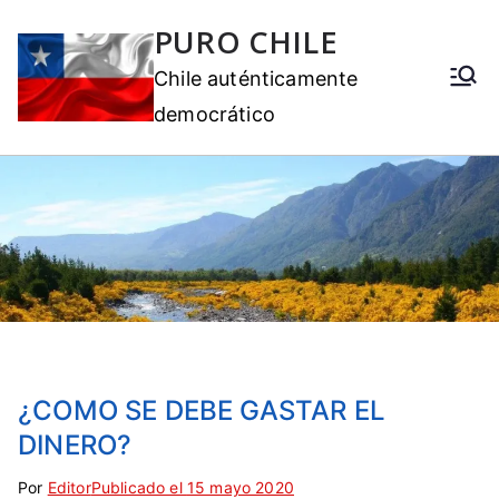
PURO CHILE
Chile auténticamente
democrático
¿COMO SE DEBE GASTAR EL
DINERO?
Por
E
S
Editor
Publicado el
15 mayo 2020