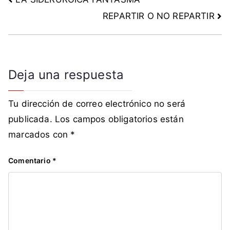
n
REPARTIR O NO REPARTIR
s
t
i
t
Deja una respuesta
u
c
i
Tu dirección de correo electrónico no será
ó
publicada.
Los campos obligatorios están
n
marcados con
*
Comentario
*