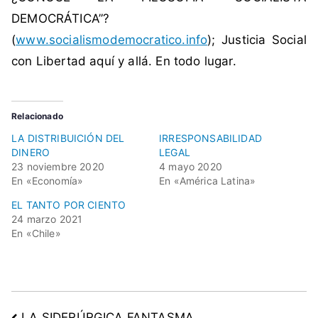
l
DEMOCRÁTICA”?
,
(
www.socialismodemocratico.info
); Justicia Social
g
con Libertad aquí y allá. En todo lugar.
o
b
i
Relacionado
e
LA DISTRIBUICIÓN DEL
IRRESPONSABILIDAD
r
DINERO
LEGAL
n
23 noviembre 2020
4 mayo 2020
o
En «Economía»
En «América Latina»
,
EL TANTO POR CIENTO
N
24 marzo 2021
u
En «Chile»
e
v
a
C
LA SIDERÚRGICA FANTASMA
o