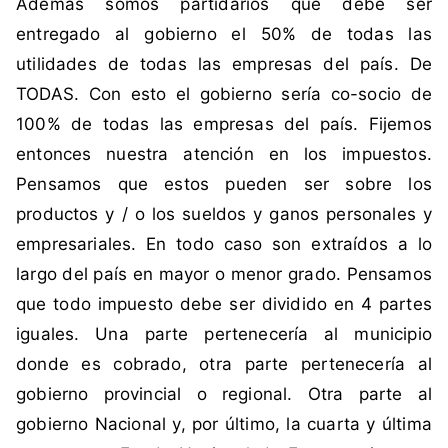
Además somos partidarios que debe ser
r
entregado al gobierno el 50% de todas las
a
utilidades de todas las empresas del país. De
c
i
TODAS. Con esto el gobierno sería co-socio de
a
100% de todas las empresas del país. Fijemos
,
entonces nuestra atención en los impuestos.
D
Pensamos que estos pueden ser sobre los
i
productos y / o los sueldos y ganos personales y
n
e
empresariales. En todo caso son extraídos a lo
r
largo del país en mayor o menor grado. Pensamos
o
que todo impuesto debe ser dividido en 4 partes
,
iguales. Una parte pertenecería al municipio
E
donde es cobrado, otra parte pertenecería al
m
e
gobierno provincial o regional. Otra parte al
r
gobierno Nacional y, por último, la cuarta y última
g