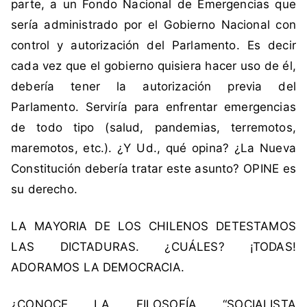
parte, a un Fondo Nacional de Emergencias que
e
sería administrado por el Gobierno Nacional con
n
control y autorización del Parlamento. Es decir
c
i
cada vez que el gobierno quisiera hacer uso de él,
a
debería tener la autorización previa del
,
Parlamento. Serviría para enfrentar emergencias
F
de todo tipo (salud, pandemias, terremotos,
u
maremotos, etc.). ¿Y Ud., qué opina? ¿La Nueva
n
d
Constitución debería tratar este asunto? OPINE es
o
su derecho.
N
a
LA MAYORIA DE LOS CHILENOS DETESTAMOS
c
LAS DICTADURAS. ¿CUÁLES? ¡TODAS!
i
ADORAMOS LA DEMOCRACIA.
o
n
¿CONOCE LA FILOSOFÍA “SOCIALISTA
a