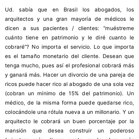
i
n
Ud. sabía que en Brasil los abogados, los
q
c
u
o
arquitectos y una gran mayoría de médicos le
e
m
dicen a sus pacientes / clientes: “muéstreme
t
e
cuánto tiene en patrimonio y le diré cuanto le
a
n
cobraré”? No importa el servicio. Lo que importa
d
t
es el tamaño monetario del cliente. Desean que
a
a
c
r
tenga mucho, pues así el profesional cobrará más
o
i
y ganará más. Hacer un divorcio de una pareja de
m
o
ricos puede hacer rico al abogado de una sola vez
o
s
(cobran un mínimo de 15% del patrimonio). Un
N
médico, de la misma forma puede quedarse rico,
u
e
colocándole una rótula nueva a un millonario. Y un
v
arquitecto le cobrará un buen porcentaje por la
a
mansión que desea construir un poderoso
C