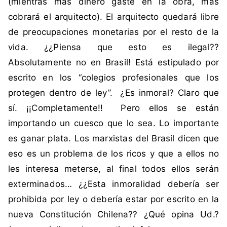
(mientras más dinero gaste en la obra, más
o
cobrará el arquitecto). El arquitecto quedará libre
n
s
de preocupaciones monetarias por el resto de la
t
vida. ¿¿Piensa que esto es ilegal??
i
Absolutamente no en Brasil! Está estipulado por
t
escrito en los “colegios profesionales que los
u
protegen dentro de ley”. ¿Es inmoral? Claro que
c
i
sí. ¡¡Completamente!! Pero ellos se están
ó
importando un cuesco que lo sea. Lo importante
n
es ganar plata. Los marxistas del Brasil dicen que
eso es un problema de los ricos y que a ellos no
les interesa meterse, al final todos ellos serán
exterminados… ¿¿Esta inmoralidad debería ser
prohibida por ley o debería estar por escrito en la
nueva Constitución Chilena?? ¿Qué opina Ud.?