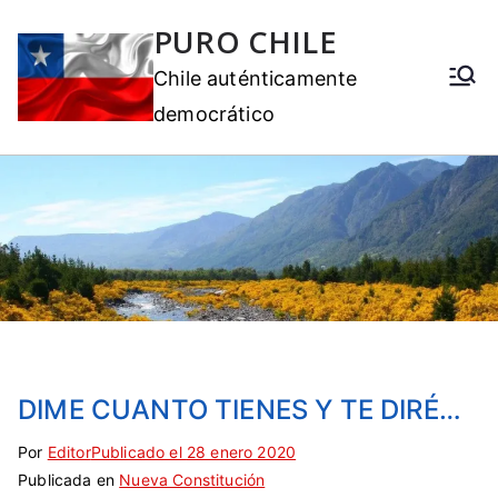
PURO CHILE
Chile auténticamente
democrático
DIME CUANTO TIENES Y TE DIRÉ…
Por
E
S
Editor
Publicado el
28 enero 2020
Publicada en
t
i
Nueva Constitución