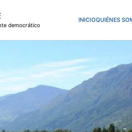
E
INICIO
QUIÉNES SO
nte democrático