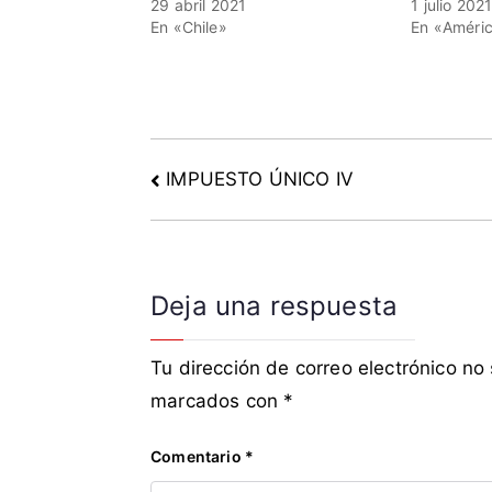
n
29 abril 2021
1 julio 202
En «Chile»
En «Améric
c
o
c
e
n
t
IMPUESTO ÚNICO IV
r
a
l
,
Deja una respuesta
F
F
A
Tu dirección de correo electrónico no
A
marcados con
*
,
f
Comentario
*
f