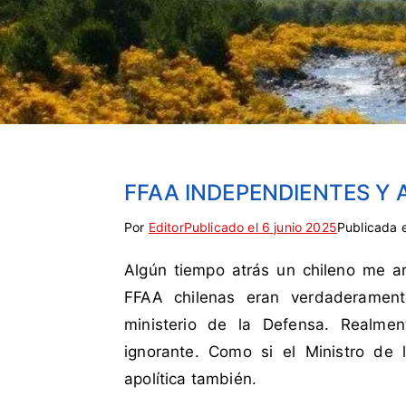
FFAA INDEPENDIENTES 
Por
E
S
Editor
Publicado el
6 junio 2025
Publicada 
t
i
Algún tiempo atrás un chileno me a
i
n
q
c
FFAA chilenas eran verdaderament
u
o
ministerio de la Defensa. Realme
e
m
ignorante. Como si el Ministro de
t
e
apolítica también.
a
n