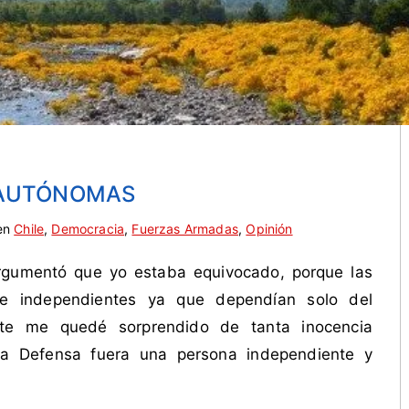
Y AUTÓNOMAS
en
Chile
,
Democracia
,
Fuerzas Armadas
,
Opinión
rgumentó que yo estaba equivocado, porque las
e independientes ya que dependían solo del
nte me quedé sorprendido de tanta inocencia
 la Defensa fuera una persona independiente y