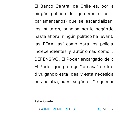
d
t
El Banco Central de Chile es, por 
a
a
c
r
ningún político del gobierno o no.
o
i
parlamentarios) que se escandalizan
m
o
los militares, principalmente negánd
o
s
hasta ahora, ningún político ha levant
a
las FFAA, así como para los polic
u
t
independientes y autónomas como u
ó
DEFENSIVO. El Poder encargado de de
n
El Poder que protege “la casa” de t
o
divulgando esta idea y esta necesid
m
nos odiaba, pues, según él, “le querí
a
s
,
b
Relacionado
a
FFAA INDEPENDIENTES
LOS MILI