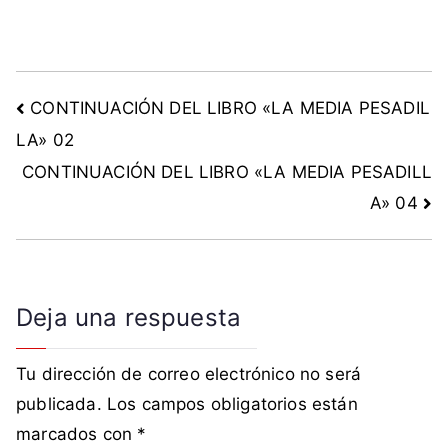
a
,
R
e
CONTINUACIÓN DEL LIBRO «LA MEDIA PESADIL
p
LA» 02
ú
CONTINUACIÓN DEL LIBRO «LA MEDIA PESADILL
b
l
A» 04
i
c
a
Deja una respuesta
Tu dirección de correo electrónico no será
publicada.
Los campos obligatorios están
marcados con
*