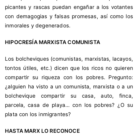
e
picantes y rascas puedan engañar a los votantes
v
con demagogias y falsas promesas, así como los
i
inmorales y degenerados.
q
u
HIPOCRESÍA MARXISTA COMUNISTA
e
s
Los bolcheviques (comunistas, marxistas, lacayos,
,
d
tontos útiles, etc.) dicen que los ricos no quieren
e
compartir su riqueza con los pobres. Pregunto:
m
¿alguien ha visto a un comunista, marxista o a un
o
bolchevique compartir su casa, auto, finca,
c
parcela, casa de playa… con los pobres? ¿O su
r
a
plata con los inmigrantes?
c
i
HASTA MARX LO RECONOCE
a