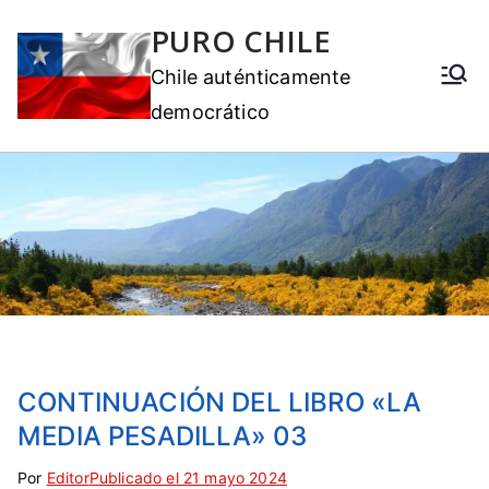
PURO CHILE
Chile auténticamente
democrático
CONTINUACIÓN DEL LIBRO «LA
MEDIA PESADILLA» 03
Por
E
S
Editor
Publicado el
21 mayo 2024