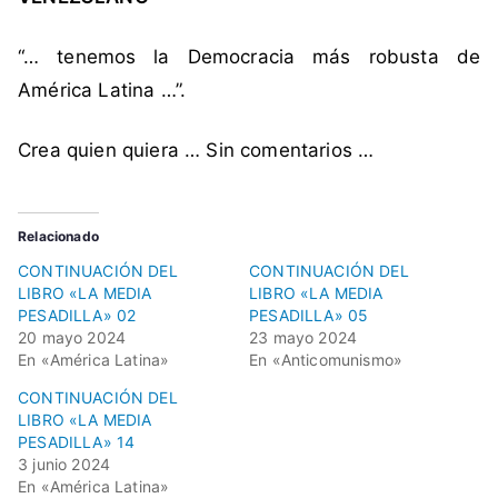
r
x
“… tenemos la Democracia más robusta de
,
América Latina …”.
P
a
Crea quien quiera … Sin comentarios …
r
t
i
Relacionado
d
CONTINUACIÓN DEL
CONTINUACIÓN DEL
o
LIBRO «LA MEDIA
LIBRO «LA MEDIA
C
PESADILLA» 02
PESADILLA» 05
o
20 mayo 2024
23 mayo 2024
m
En «América Latina»
En «Anticomunismo»
u
CONTINUACIÓN DEL
n
LIBRO «LA MEDIA
i
PESADILLA» 14
3 junio 2024
s
En «América Latina»
t