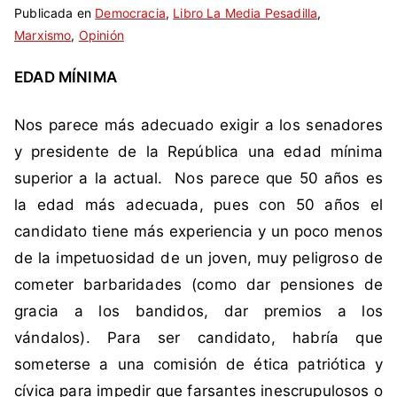
Publicada en
t
i
Democracia
,
Libro La Media Pesadilla
,
Marxismo
i
n
,
Opinión
q
c
EDAD MÍNIMA
u
o
e
m
t
e
Nos parece más adecuado exigir a los senadores
a
n
y presidente de la República una edad mínima
d
t
superior a la actual. Nos parece que 50 años es
a
a
la edad más adecuada, pues con 50 años el
c
r
candidato tiene más experiencia y un poco menos
o
i
m
o
de la impetuosidad de un joven, muy peligroso de
o
s
cometer barbaridades (como dar pensiones de
B
gracia a los bandidos, dar premios a los
o
vándalos). Para ser candidato, habría que
l
someterse a una comisión de ética patriótica y
c
h
cívica para impedir que farsantes inescrupulosos o