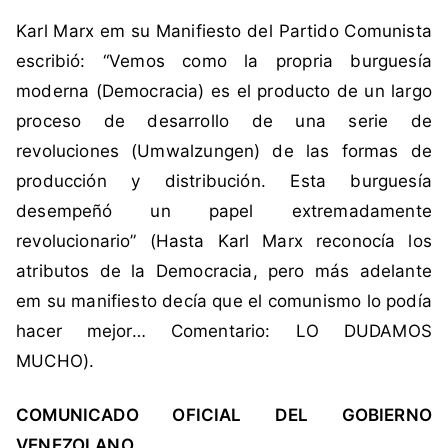
,
Karl Marx em su Manifiesto del Partido Comunista
e
escribió: “Vemos como la propria burguesía
d
moderna (Democracia) es el producto de un largo
a
d
proceso de desarrollo de una serie de
m
revoluciones (Umwalzungen) de las formas de
í
producción y distribución. Esta burguesía
n
desempeñó un papel extremadamente
i
revolucionario” (Hasta Karl Marx reconocía los
m
a
atributos de la Democracia, pero más adelante
,
em su manifiesto decía que el comunismo lo podía
K
hacer mejor… Comentario: LO DUDAMOS
a
MUCHO).
r
l
COMUNICADO OFICIAL DEL GOBIERNO
M
a
VENEZOLANO