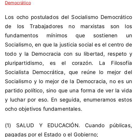
Democrático
i
n
q
c
Los ocho postulados del Socialismo Democrático
u
o
e
m
de los Trabajadores no marxistas son los
t
e
fundamentos mínimos que sostienen un
a
n
Socialismo, en que la justicia social es el centro de
d
t
todo y la Democracia con su libertad, respeto y
a
a
pluripartidismo, es el corazón. La Filosofía
c
r
o
i
Socialista Democrática, que reúne lo mejor del
m
o
Socialismo y lo mejor de la Democracia, no es un
o
s
partido político, sino que una forma de ver la vida
F
y luchar por eso. En seguida, enumeramos estos
i
ocho objetivos fundamentales.
l
o
s
(1) SALUD Y EDUCACIÓN. Cuando públicas,
o
pagadas por el Estado o el Gobierno;