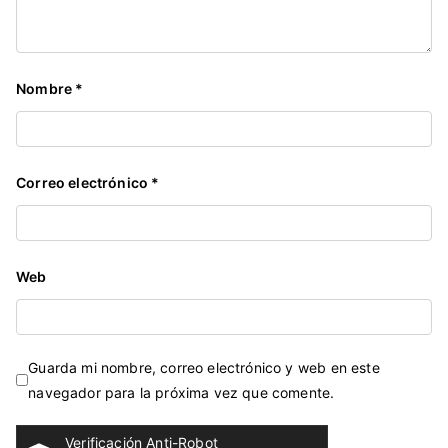
m
o
c
Nombre
*
r
á
t
i
Correo electrónico
*
c
o
Web
Guarda mi nombre, correo electrónico y web en este
navegador para la próxima vez que comente.
Verificación Anti-Robot