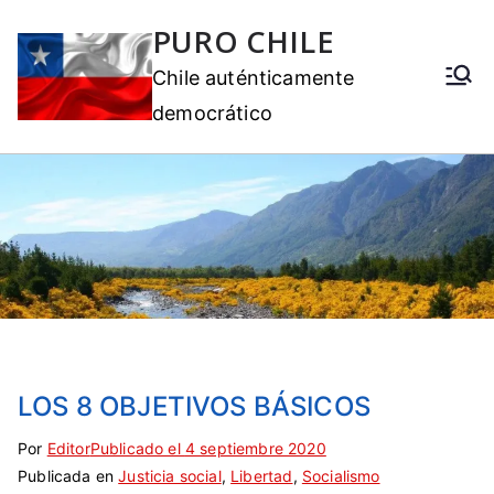
PURO CHILE
Chile auténticamente
democrático
LOS 8 OBJETIVOS BÁSICOS
Por
E
S
Editor
Publicado el
4 septiembre 2020
Publicada en
t
i
Justicia social
,
Libertad
,
Socialismo