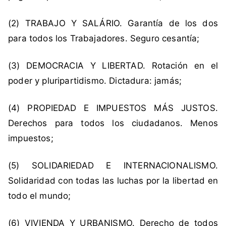
f
í
(2) TRABAJO Y SALÁRIO. Garantía de los dos
a
para todos los Trabajadores. Seguro cesantía;
S
o
(3) DEMOCRACIA Y LIBERTAD. Rotación en el
c
poder y pluripartidismo. Dictadura: jamás;
i
a
l
(4) PROPIEDAD E IMPUESTOS MÁS JUSTOS.
i
Derechos para todos los ciudadanos. Menos
s
impuestos;
t
a
(5) SOLIDARIEDAD E INTERNACIONALISMO.
D
Solidaridad con todas las luchas por la libertad en
e
m
todo el mundo;
o
c
(6) VIVIENDA Y URBANISMO. Derecho de todos