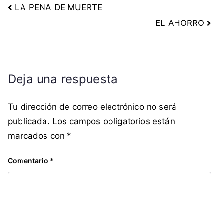
LA PENA DE MUERTE
i
e
EL AHORRO
s
t
o
,
Deja una respuesta
S
o
c
Tu dirección de correo electrónico no será
i
publicada.
Los campos obligatorios están
a
marcados con
*
l
i
Comentario
*
s
m
o
D
e