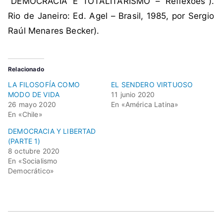
“DEMOCRACIA E TOTALITARISMO – Reflexões”).
i
Rio de Janeiro: Ed. Agel – Brasil, 1985, por Sergio
a
Raúl Menares Becker).
l
,
l
i
Relacionado
b
LA FILOSOFÍA COMO
EL SENDERO VIRTUOSO
e
MODO DE VIDA
11 junio 2020
26 mayo 2020
En «América Latina»
r
En «Chile»
t
a
DEMOCRACIA Y LIBERTAD
(PARTE 1)
d
8 octubre 2020
,
En «Socialismo
M
Democrático»
a
n
i
f