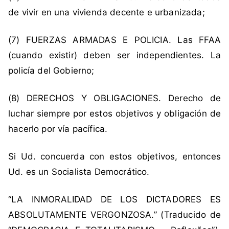
r
de vivir en una vivienda decente e urbanizada;
á
t
(7) FUERZAS ARMADAS E POLICIA. Las FFAA
i
(cuando existir) deben ser independientes. La
c
policía del Gobierno;
a
,
j
(8) DERECHOS Y OBLIGACIONES. Derecho de
u
luchar siempre por estos objetivos y obligación de
s
hacerlo por vía pacífica.
t
i
Si Ud. concuerda con estos objetivos, entonces
c
Ud. es un Socialista Democrático.
i
a
s
“LA INMORALIDAD DE LOS DICTADORES ES
o
ABSOLUTAMENTE VERGONZOSA.” (Traducido de
c