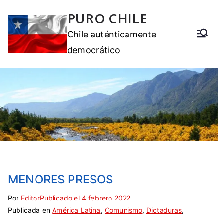
PURO CHILE
Chile auténticamente
democrático
MENORES PRESOS
Por
E
S
Editor
Publicado el
4 febrero 2022
Publicada en
t
i
América Latina
,
Comunismo
,
Dictaduras
,