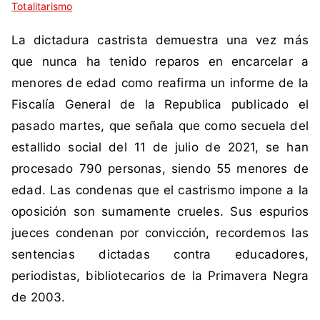
Totalitarismo
i
n
q
c
La dictadura castrista demuestra una vez más
u
o
e
m
que nunca ha tenido reparos en encarcelar a
t
e
menores de edad como reafirma un informe de la
a
n
Fiscalía General de la Republica publicado el
d
t
pasado martes, que señala que como secuela del
a
a
estallido social del 11 de julio de 2021, se han
c
r
o
i
procesado 790 personas, siendo 55 menores de
m
o
edad. Las condenas que el castrismo impone a la
o
s
oposición son sumamente crueles. Sus espurios
B
jueces condenan por convicción, recordemos las
o
sentencias dictadas contra educadores,
l
c
periodistas, bibliotecarios de la Primavera Negra
h
de 2003.
e