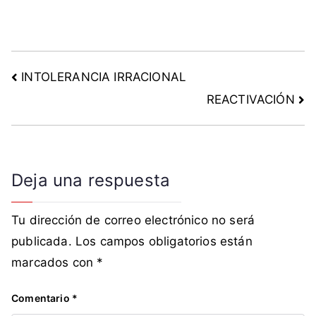
o
m
u
n
INTOLERANCIA IRRACIONAL
i
s
REACTIVACIÓN
t
a
s
,
Deja una respuesta
C
u
Tu dirección de correo electrónico no será
b
a
publicada.
Los campos obligatorios están
,
marcados con
*
m
a
Comentario
*
r