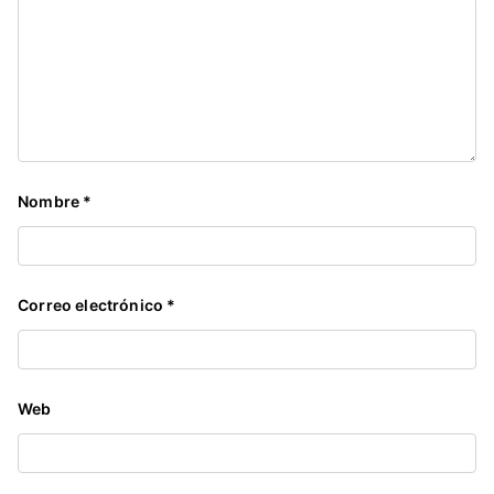
x
i
s
t
a
s
Nombre
*
Correo electrónico
*
Web