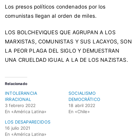
v
Los presos políticos condenados por los
i
comunistas llegan al orden de miles.
q
u
LOS BOLCHEVIQUES QUE AGRUPAN A LOS
e
MARXISTAS, COMUNISTAS Y SUS LACAYOS, SON
s
,
LA PEOR PLAGA DEL SIGLO Y DEMUESTRAN
c
UNA CRUELDAD IGUAL A LA DE LOS NAZISTAS.
a
s
t
Relacionado
r
INTOLERANCIA
SOCIALISMO
i
IRRACIONAL
DEMOCRÁTICO
s
3 febrero 2022
18 abril 2022
m
En «América Latina»
En «Chile»
o
LOS DESAPARECIDOS
,
16 julio 2021
c
En «América Latina»