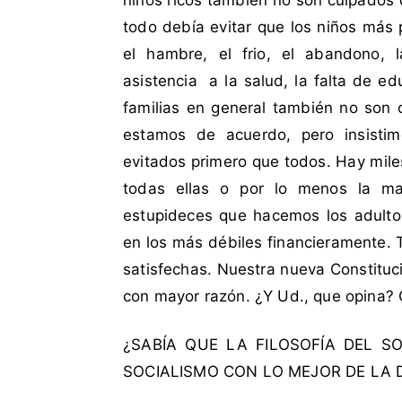
niños ricos también no son culpados 
d
t
a
a
todo debía evitar que los niños más 
c
r
el hambre, el frio, el abandono, la
o
i
asistencia a la salud, la falta de e
m
o
familias en general también no son 
o
s
estamos de acuerdo, pero insisti
G
a
evitados primero que todos. Hay mile
b
todas ellas o por lo menos la ma
r
estupideces que hacemos los adulto
i
en los más débiles financieramente.
e
satisfechas. Nuestra nueva Constituc
l
a
con mayor razón. ¿Y Ud., que opina?
M
i
¿SABÍA QUE LA FILOSOFÍA DEL 
s
SOCIALISMO CON LO MEJOR DE LA DE
t