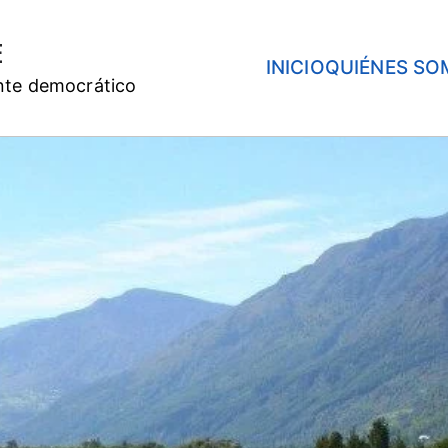
E
INICIO
QUIÉNES SO
nte democrático