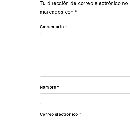
e
Tu dirección de correo electrónico no
,
marcados con
*
N
i
Comentario
*
ñ
o
s
,
N
u
e
v
Nombre
*
a
C
o
n
Correo electrónico
*
s
t