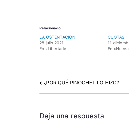
r
a
l
,
Relacionado
g
LA OSTENTACIÓN
CUOTAS
o
28 julio 2021
11 diciemb
b
En «Libertad»
En «Nueva 
i
e
r
n
o
¿POR QUÉ PINOCHET LO HIZO?
,
H
a
m
Deja una respuesta
b
r