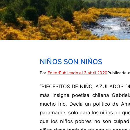
NIÑOS SON NIÑOS
Por
E
S
Editor
Publicado el
3 abril 2020
Publicada 
t
i
“PIECESITOS DE NIÑO, AZULADOS DE F
i
n
q
c
más insigne poetisa chilena Gabriel
u
o
mucho frio. Decía un político de Amé
e
m
para nadie, solo para los niños porqu
t
e
que los niños pobres no son culpad
a
n