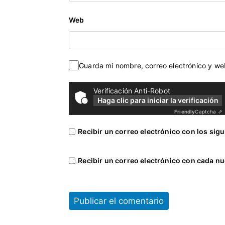
i
t
Web
u
c
i
Guarda mi nombre, correo electrónico y w
ó
n
Verificación Anti-Robot
Haga clic para iniciar la verificación
Friendly
Captcha ⇗
Recibir un correo electrónico con los sig
Recibir un correo electrónico con cada nu