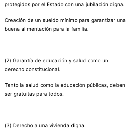
z
protegidos por el Estado con una jubilación digna.
a
c
Creación de un sueldo mínimo para garantizar una
c
buena alimentación para la familia.
i
ó
n
,
(2) Garantía de educación y salud como un
P
a
derecho constitucional.
r
t
Tanto la salud como la educación públicas, deben
i
ser gratuitas para todos.
d
o
p
o
(3) Derecho a una vivienda digna.
r