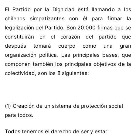
i
n
El Partido por la Dignidad está llamando a los
q
c
u
o
chilenos simpatizantes con él para firmar la
e
m
legalización del Partido. Son 20.000 firmas que se
t
e
constituirán en el corazón del partido que
a
n
después tomará cuerpo como una gran
d
t
organización política. Las principales bases, que
a
a
c
r
componen también los principales objetivos de la
o
i
colectividad, son los 8 siguientes:
m
o
o
s
L
e
(1) Creación de un sistema de protección social
g
para todos.
a
l
Todos tenemos el derecho de ser y estar
i