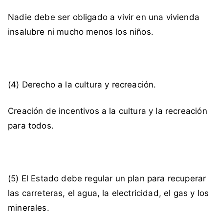
l
Nadie debe ser obligado a vivir en una vivienda
a
D
insalubre ni mucho menos los niños.
i
g
n
i
(4) Derecho a la cultura y recreación.
d
a
Creación de incentivos a la cultura y la recreación
d
para todos.
(5) El Estado debe regular un plan para recuperar
las carreteras, el agua, la electricidad, el gas y los
minerales.