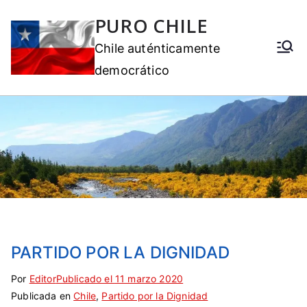
PURO CHILE
Chile auténticamente
democrático
PARTIDO POR LA DIGNIDAD
Por
E
S
Editor
Publicado el
11 marzo 2020
Publicada en
t
i
Chile
,
Partido por la Dignidad