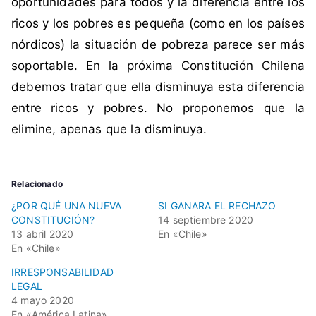
oportunidades para todos y la diferencia entre los
o
ricos y los pobres es pequeña (como en los países
n
s
nórdicos) la situación de pobreza parece ser más
t
soportable. En la próxima Constitución Chilena
i
debemos tratar que ella disminuya esta diferencia
t
entre ricos y pobres. No proponemos que la
u
elimine, apenas que la disminuya.
c
i
ó
n
Relacionado
¿POR QUÉ UNA NUEVA
SI GANARA EL RECHAZO
CONSTITUCIÓN?
14 septiembre 2020
13 abril 2020
En «Chile»
En «Chile»
IRRESPONSABILIDAD
LEGAL
4 mayo 2020
En «América Latina»