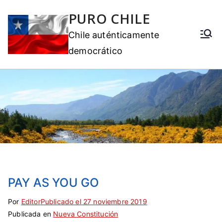
PURO CHILE
Chile auténticamente
democrático
PAY AS YOU GO
Por
E
S
Editor
Publicado el
27 noviembre 2019
Publicada en
t
i
Nueva Constitución