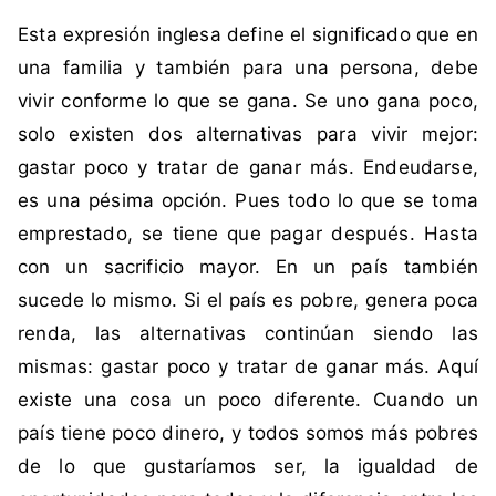
i
n
Esta expresión inglesa define el significado que en
q
c
u
o
una familia y también para una persona, debe
e
m
vivir conforme lo que se gana. Se uno gana poco,
t
e
solo existen dos alternativas para vivir mejor:
a
n
gastar poco y tratar de ganar más. Endeudarse,
d
t
es una pésima opción. Pues todo lo que se toma
a
a
c
r
emprestado, se tiene que pagar después. Hasta
o
i
con un sacrificio mayor. En un país también
m
o
sucede lo mismo. Si el país es pobre, genera poca
o
s
renda, las alternativas continúan siendo las
N
mismas: gastar poco y tratar de ganar más. Aquí
u
e
existe una cosa un poco diferente. Cuando un
v
país tiene poco dinero, y todos somos más pobres
a
de lo que gustaríamos ser, la igualdad de
C