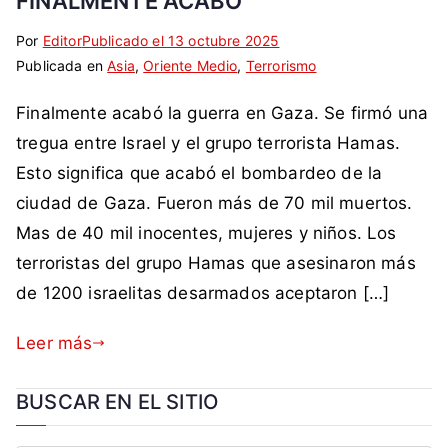
FINALMENTE ACABÓ
Por
E
S
Editor
Publicado el
13 octubre 2025
Publicada en
t
i
Asia
,
Oriente Medio
,
Terrorismo
i
n
Finalmente acabó la guerra en Gaza. Se firmó una
q
c
u
o
tregua entre Israel y el grupo terrorista Hamas.
e
m
Esto significa que acabó el bombardeo de la
t
e
ciudad de Gaza. Fueron más de 70 mil muertos.
a
n
Mas de 40 mil inocentes, mujeres y niños. Los
d
t
terroristas del grupo Hamas que asesinaron más
a
a
c
r
de 1200 israelitas desarmados aceptaron […]
o
i
m
o
Leer más
o
s
A
BUSCAR EN EL SITIO
l
e