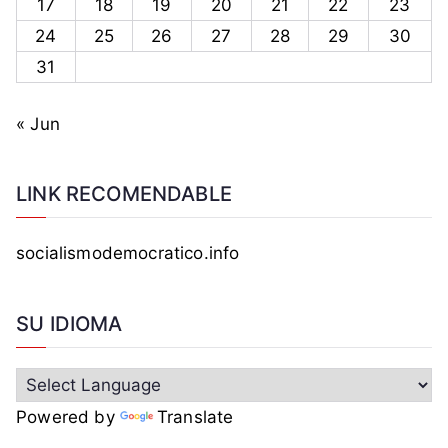
17
18
19
20
21
22
23
a
24
25
26
27
28
29
30
z
31
a
,
g
« Jun
a
z
LINK RECOMENDABLE
a
t
i
socialismodemocratico.info
e
s
SU IDIOMA
,
h
a
m
Powered by
Translate
a
s