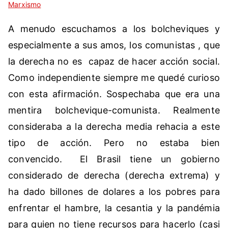
Marxismo
n
c
A menudo escuchamos a los bolcheviques y
o
m
especialmente a sus amos, los comunistas , que
e
la derecha no es capaz de hacer acción social.
n
Como independiente siempre me quedé curioso
t
con esta afirmación. Sospechaba que era una
a
r
mentira bolchevique-comunista. Realmente
i
consideraba a la derecha media rehacia a este
o
tipo de acción. Pero no estaba bien
s
convencido. El Brasil tiene un gobierno
considerado de derecha (derecha extrema) y
ha dado billones de dolares a los pobres para
enfrentar el hambre, la cesantia y la pandémia
para quien no tiene recursos para hacerlo (casi