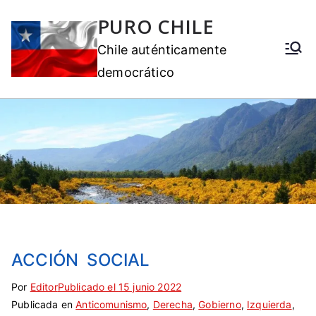
PURO CHILE
Chile auténticamente
democrático
ACCIÓN SOCIAL
Por
S
Editor
Publicado el
15 junio 2022
Publicada en
i
Anticomunismo
,
Derecha
,
Gobierno
,
Izquierda
,