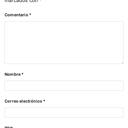
marcados con
*
o
,
Comentario
*
v
o
t
a
r
Nombre
*
Correo electrónico
*
Web