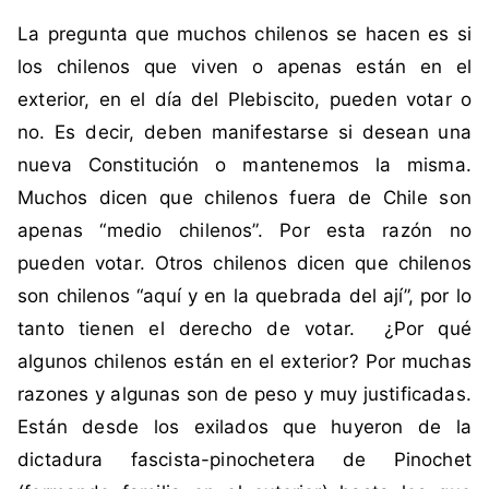
i
n
La pregunta que muchos chilenos se hacen es si
q
c
u
o
los chilenos que viven o apenas están en el
e
m
exterior, en el día del Plebiscito, pueden votar o
t
e
no. Es decir, deben manifestarse si desean una
a
n
nueva Constitución o mantenemos la misma.
d
t
Muchos dicen que chilenos fuera de Chile son
a
a
c
r
apenas “medio chilenos”. Por esta razón no
o
i
pueden votar. Otros chilenos dicen que chilenos
m
o
son chilenos “aquí y en la quebrada del ají”, por lo
o
s
tanto tienen el derecho de votar. ¿Por qué
C
algunos chilenos están en el exterior? Por muchas
h
i
razones y algunas son de peso y muy justificadas.
l
Están desde los exilados que huyeron de la
e
dictadura fascista-pinochetera de Pinochet
,