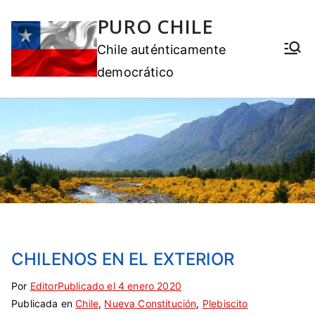
PURO CHILE
Chile auténticamente
democrático
CHILENOS EN EL EXTERIOR
Por
E
S
Editor
Publicado el
4 enero 2020
Publicada en
t
i
Chile
,
Nueva Constitución
,
Plebiscito