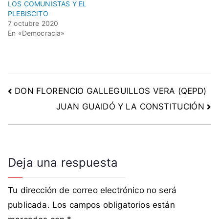
LOS COMUNISTAS Y EL
t
PLEBISCITO
i
7 octubre 2020
t
En «Democracia»
u
c
i
ó
DON FLORENCIO GALLEGUILLOS VERA (QEPD)
n
,
JUAN GUAIDÓ Y LA CONSTITUCIÓN
p
l
e
b
Deja una respuesta
i
s
c
Tu dirección de correo electrónico no será
i
publicada.
Los campos obligatorios están
t