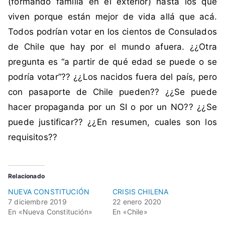
(formando familia en el exterior) hasta los que
c
viven porque están mejor de vida allá que acá.
h
i
Todos podrían votar en los cientos de Consulados
l
de Chile que hay por el mundo afuera. ¿¿Otra
e
pregunta es “a partir de qué edad se puede o se
n
podría votar”?? ¿¿Los nacidos fuera del país, pero
o
con pasaporte de Chile pueden?? ¿¿Se puede
s
,
hacer propaganda por un SI o por un NO?? ¿¿Se
N
puede justificar?? ¿¿En resumen, cuales son los
u
requisitos??
e
v
a
Relacionado
C
NUEVA CONSTITUCIÓN
CRISIS CHILENA
o
7 diciembre 2019
22 enero 2020
n
En «Nueva Constitución»
En «Chile»
s