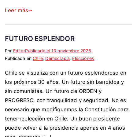
l
a
o
i
e
i
i
c
m
o
Leer más
s
l
c
i
o
s
t
e
i
a
b
o
,
a
,
i
s
c
FUTURO ESPLENDOR
,
j
l
,
o
p
u
l
m
Por
E
S
Editor
Publicado el
10 noviembre 2025
m
o
a
ó
a
Publicada en
t
i
Chile
,
Democracia
,
Elecciones
u
l
n
n
n
i
n
n
i
a
,
Chile se visualiza con un futuro esplendoroso en
i
q
c
i
t
n
C
f
u
o
los próximos 30 años. Un futuro sin bandidos y
s
b
t
a
i
e
m
t
sin comunistas. Un futuro de ORDEN y
u
o
p
e
t
e
a
r
PROGRESO, con tranquilidad y seguridad. No es
n
i
s
a
n
s
ó
i
t
necesario que modifiquemos la Constitución para
t
d
t
,
,
o
a
tener reelección en Chile. Un buen presidente
o
a
a
d
R
k
l
d
c
r
puede volver a la presidencia apenas en 4 años
e
u
a
i
e
o
i
m