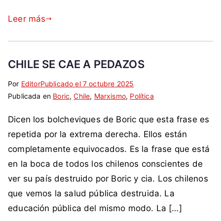
m
o
l
m
r
o
s
Leer más
i
o
i
A
d
c
o
l
a
r
m
l
d
a
í
CHILE SE CAE A PEDAZOS
e
,
c
n
n
d
Por
E
S
Editor
Publicado el
7 octubre 2025
i
i
d
e
Publicada en
t
i
Boric
,
Chile
,
Marxismo
,
Política
a
m
e
f
i
n
,
o
,
e
Dicen los bolcheviques de Boric que esta frase es
q
c
d
,
C
n
u
o
repetida por la extrema derecha. Ellos están
e
s
h
s
e
m
m
a
completamente equivocados. Es la frase que está
i
a
t
e
ó
l
l
en la boca de todos los chilenos conscientes de
,
a
n
c
u
e
ver su país destruido por Boric y cia. Los chilenos
d
d
t
r
d
,
e
que vemos la salud pública destruida. La
a
a
a
C
m
c
r
educación pública del mismo modo. La […]
t
o
o
o
i
a