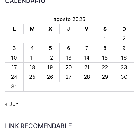
CALENDARIO
r
,
a
h
i
C
i
i
g
u
agosto 2026
s
l
o
b
e
L
M
X
J
V
S
D
e
p
a
r
1
2
,
a
,
,
g
z
3
4
5
6
7
8
9
F
k
o
i
10
11
12
13
14
15
16
a
b
d
17
18
19
20
21
22
23
s
i
e
t
24
25
26
27
28
29
30
e
l
,
r
31
C
P
n
a
a
o
« Jun
s
r
,
t
t
k
r
i
a
LINK RECOMENDABLE
o
d
r
,
o