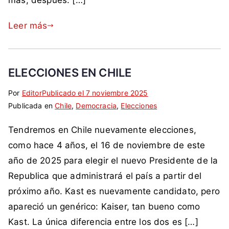
más, después. […]
s
s
s
l
m
o
o
i
t
m
n
o
s
c
Leer más
a
,
o
u
C
r
,
p
,
e
h
a
S
a
C
v
i
c
t
í
h
ELECCIONES EN CHILE
o
l
i
a
s
i
c
e
a
l
,
Por
E
S
Editor
Publicado el
7 noviembre 2025
l
h
,
,
i
s
Publicada en
t
i
Chile
,
Democracia
,
Elecciones
e
i
k
d
n
e
i
n
,
l
a
i
Tendremos en Chile nuevamente elecciones,
g
q
c
c
e
i
c
u
u
o
como hace 4 años, el 16 de noviembre de este
h
,
s
t
r
e
m
i
año de 2025 para elegir el nuevo Presidente de la
p
e
a
i
t
e
l
a
r
Republica que administrará el país a partir del
d
d
a
n
e
í
,
u
próximo año. Kast es nuevamente candidato, pero
a
d
t
n
s
k
r
apareció un genérico: Kaiser, tan bueno como
d
a
a
o
,
a
a
,
c
r
Kast. La única diferencia entre los dos es […]
s
p
s
,