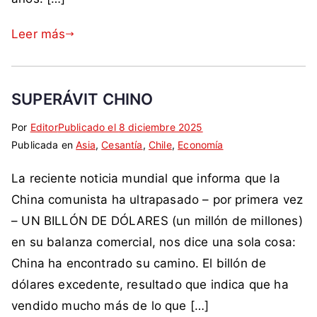
e
j
o
s
i
,
e
a
Leer más
d
C
c
n
o
o
u
t
b
m
t
i
o
u
SUPERÁVIT CHINO
i
c
l
n
v
o
c
i
Por
E
S
Editor
Publicado el
8 diciembre 2025
o
m
h
s
Publicada en
t
i
Asia
,
Cesantía
,
Chile
,
Economía
,
u
e
m
i
n
F
n
v
La reciente noticia mundial que informa que la
o
q
c
F
i
i
,
u
o
China comunista ha ultrapasado – por primera vez
A
s
q
d
e
m
– UN BILLÓN DE DÓLARES (un millón de millones)
A
t
u
e
t
e
,
a
en su balanza comercial, nos dice una sola cosa:
e
m
a
n
i
s
China ha encontrado su camino. El billón de
,
o
d
t
m
,
p
dólares excedente, resultado que indica que ha
c
a
a
p
C
o
r
c
r
vendido mucho más de lo que […]
u
h