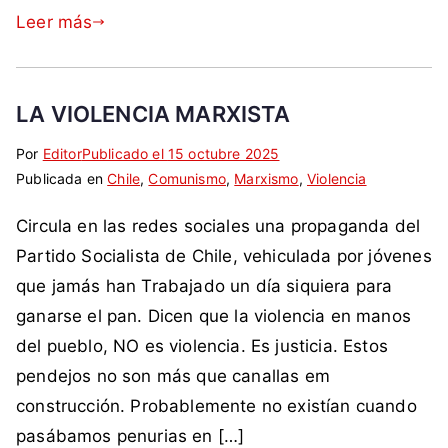
r
ó
m
o
i
Leer más
i
l
o
s
a
c
a
B
,
h
r
o
p
LA VIOLENCIA MARXISTA
,
e
l
r
C
s
i
e
Por
E
S
Editor
Publicado el
15 octubre 2025
h
,
v
s
Publicada en
t
i
Chile
,
Comunismo
,
Marxismo
,
Violencia
i
s
i
i
i
n
l
u
a
d
Circula en las redes sociales una propaganda del
q
c
e
p
,
e
u
o
Partido Socialista de Chile, vehiculada por jóvenes
,
e
C
n
e
m
que jamás han Trabajado un día siquiera para
c
r
h
t
t
e
r
á
ganarse el pan. Dicen que la violencia en manos
i
e
a
n
i
v
l
del pueblo, NO es violencia. Es justicia. Estos
,
d
t
m
i
e
S
pendejos no son más que canallas em
a
a
i
t
,
a
c
r
construcción. Probablemente no existían cuando
n
d
l
o
i
pasábamos penurias en […]
a
e
a