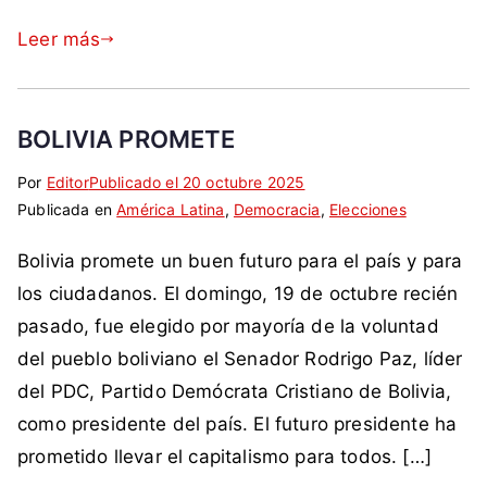
t
o
i
,
o
t
r
r
m
o
Leer más
c
d
,
e
a
o
s
h
e
o
d
n
b
i
r
r
e
q
o
n
,
d
x
BOLIVIA PROMETE
u
l
o
P
e
,
i
s
,
Por
E
S
Editor
Publicado el
20 octubre 2025
o
n
u
l
c
C
Publicada en
t
i
América Latina
,
Democracia
,
Elecciones
d
,
r
i
h
o
i
n
e
p
n
d
e
m
Bolivia promete un buen futuro para el país y para
q
c
r
r
a
a
v
u
u
o
e
los ciudadanos. El domingo, 19 de octubre recién
o
s
d
i
n
e
m
s
g
pasado, fue elegido por mayoría de la voluntad
q
i
t
e
,
r
del pueblo boliviano el Senador Rodrigo Paz, líder
u
s
a
n
p
e
e
del PDC, Partido Demócrata Cristiano de Bolivia,
m
d
t
o
s
,
o
como presidente del país. El futuro presidente ha
a
a
l
o
b
,
c
r
i
prometido llevar el capitalismo para todos. […]
o
d
o
i
c