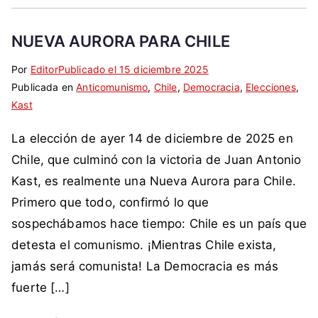
h
e
i
s
NUEVA AURORA PARA CHILE
l
o
e
,
Por
E
S
Editor
Publicado el
15 diciembre 2025
,
F
Publicada en
t
i
Anticomunismo
,
Chile
,
Democracia
,
Elecciones
,
d
F
Kast
i
n
e
A
q
c
f
La elección de ayer 14 de diciembre de 2025 en
A
u
o
e
,
e
m
Chile, que culminó con la victoria de Juan Antonio
n
g
t
e
Kast, es realmente una Nueva Aurora para Chile.
s
o
a
n
i
Primero que todo, confirmó lo que
b
d
t
v
sospechábamos hace tiempo: Chile es un país que
i
a
a
o
detesta el comunismo. ¡Mientras Chile exista,
e
c
r
,
r
o
i
jamás será comunista! La Democracia es más
d
n
m
o
fuerte […]
e
o
o
s
l
,
a