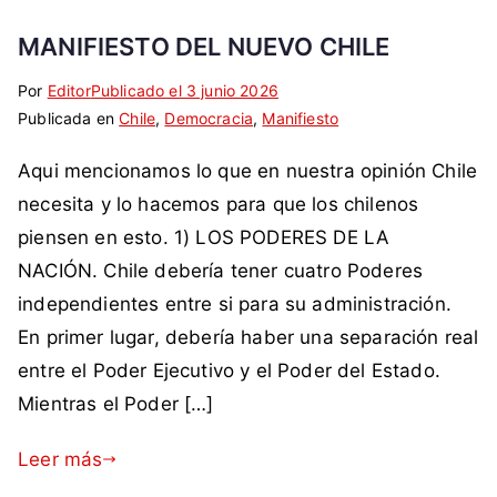
l
MANIFIESTO DEL NUEVO CHILE
e
,
Por
E
S
Editor
Publicado el
3 junio 2026
C
Publicada en
t
i
Chile
,
Democracia
,
Manifiesto
o
i
n
m
Aqui mencionamos lo que en nuestra opinión Chile
q
c
u
u
o
necesita y lo hacemos para que los chilenos
n
e
m
piensen en esto. 1) LOS PODERES DE LA
i
t
e
s
NACIÓN. Chile debería tener cuatro Poderes
a
n
t
independientes entre si para su administración.
d
t
a
En primer lugar, debería haber una separación real
a
a
,
c
r
entre el Poder Ejecutivo y el Poder del Estado.
c
o
i
Mientras el Poder […]
o
m
o
n
o
s
Leer más
g
C
r