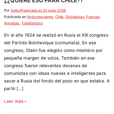
¿¿QUIERE ESO PARA CHILE??
Por
E
S
Editor
Publicado el
20 junio 2026
Publicada en
t
i
Anticomunismo
,
Chile
,
Dictaduras
,
Fuerzas
Armadas
i
n
,
Totalitarismo
q
c
En el año 1924 se realizó en Rusia el XIII congreso
u
o
e
m
del Partido Bolchevique (comunista). En ese
t
e
congreso, Stalin fue elegido como miembro por
a
n
pequeña margen de votos. También en ese
d
t
congreso fueron relevantes decenas de
a
a
comunistas con ideas nuevas e inteligentes para
c
r
o
i
sacar a Rusia del fondo del pozo en que estaba. A
m
o
partir […]
o
s
C
Leer más
h
i