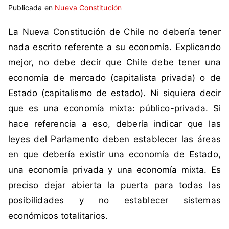
Publicada en
t
i
Nueva Constitución
i
n
La Nueva Constitución de Chile no debería tener
q
c
u
o
nada escrito referente a su economía. Explicando
e
m
mejor, no debe decir que Chile debe tener una
t
e
economía de mercado (capitalista privada) o de
a
n
Estado (capitalismo de estado). Ni siquiera decir
d
t
que es una economía mixta: público-privada. Si
a
a
c
r
hace referencia a eso, debería indicar que las
o
i
leyes del Parlamento deben establecer las áreas
m
o
en que debería existir una economía de Estado,
o
s
una economía privada y una economía mixta. Es
C
preciso dejar abierta la puerta para todas las
h
i
posibilidades y no establecer sistemas
l
económicos totalitarios.
e