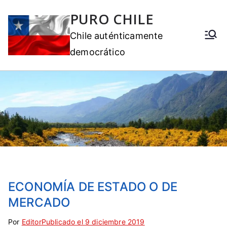
PURO CHILE
Chile auténticamente
democrático
ECONOMÍA DE ESTADO O DE
MERCADO
Por
E
S
Editor
Publicado el
9 diciembre 2019