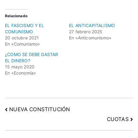
,
e
Relacionado
c
EL FASCISMO Y EL
EL ANTICAPITALISMO
o
COMUNISMO
27 febrero 2025
n
20 octubre 2021
En «Anticomunismo»
o
En «Comunismo»
m
¿COMO SE DEBE GASTAR
í
EL DINERO?
a
15 mayo 2020
En «Economía»
,
N
u
e
v
NUEVA CONSTITUCIÓN
a
CUOTAS
C
o
n