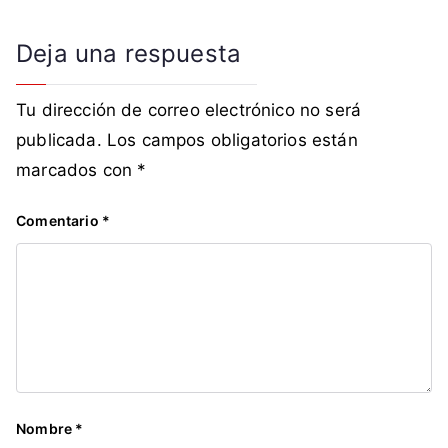
s
t
Deja una respuesta
i
t
Tu dirección de correo electrónico no será
u
publicada.
Los campos obligatorios están
c
i
marcados con
*
ó
n
Comentario
*
Nombre
*