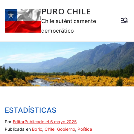
PURO CHILE
Chile auténticamente
democrático
ESTADÍSTICAS
Por
E
S
Editor
Publicado el
6 mayo 2025
Publicada en
t
i
Boric
,
Chile
,
Gobierno
,
Política