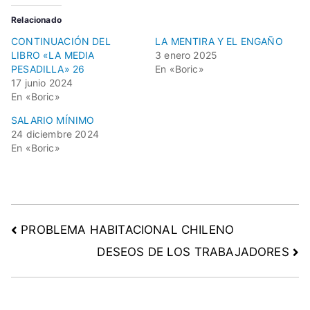
,
Relacionado
t
CONTINUACIÓN DEL
LA MENTIRA Y EL ENGAÑO
r
LIBRO «LA MEDIA
3 enero 2025
a
PESADILLA» 26
En «Boric»
b
17 junio 2024
a
En «Boric»
j
SALARIO MÍNIMO
o
24 diciembre 2024
En «Boric»
PROBLEMA HABITACIONAL CHILENO
DESEOS DE LOS TRABAJADORES