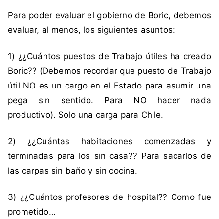
i
n
Para poder evaluar el gobierno de Boric, debemos
q
c
u
o
evaluar, al menos, los siguientes asuntos:
e
m
t
e
1) ¿¿Cuántos puestos de Trabajo útiles ha creado
a
n
Boric?? (Debemos recordar que puesto de Trabajo
d
t
útil NO es un cargo en el Estado para asumir una
a
a
pega sin sentido. Para NO hacer nada
c
r
o
i
productivo). Solo una carga para Chile.
m
o
o
s
2) ¿¿Cuántas habitaciones comenzadas y
B
terminadas para los sin casa?? Para sacarlos de
o
las carpas sin baño y sin cocina.
r
i
3) ¿¿Cuántos profesores de hospital?? Como fue
c
prometido…
,