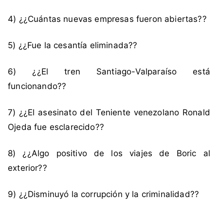
C
h
4) ¿¿Cuántas nuevas empresas fueron abiertas??
i
l
5) ¿¿Fue la cesantía eliminada??
e
,
6) ¿¿El tren Santiago-Valparaíso está
e
funcionando??
s
t
7) ¿¿El asesinato del Teniente venezolano Ronald
a
Ojeda fue esclarecido??
d
í
s
8) ¿¿Algo positivo de los viajes de Boric al
t
exterior??
i
c
9) ¿¿Disminuyó la corrupción y la criminalidad??
a
s