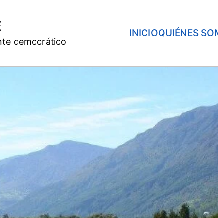
E
INICIO
QUIÉNES SO
nte democrático