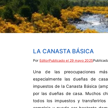
LA CANASTA BÁSICA
Por
E
S
Editor
Publicado el
29 mayo 2025
Publicad
t
i
Una de las preocupaciones más 
i
n
q
c
especialmente las dueñas de casa
u
o
impuestos de la Canasta Básica (amp
e
m
por las dueñas de casa. Muchos chi
t
e
todos los impuestos y transferirlo
a
n