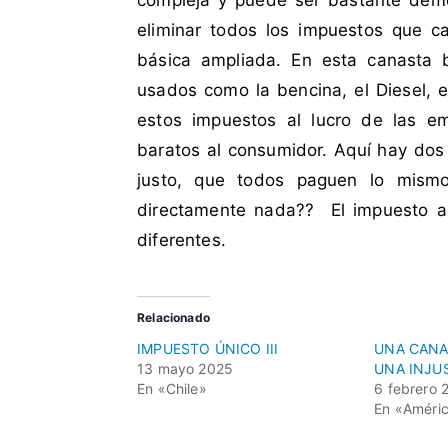
compleja y puede ser bastante demo
d
t
a
a
eliminar todos los impuestos que ca
c
r
básica ampliada. En esta canasta 
o
i
usados como la bencina, el Diesel, e
m
o
estos impuestos al lucro de las em
o
s
baratos al consumidor. Aquí hay dos
c
a
justo, que todos paguen lo mism
n
directamente nada?? El impuesto al 
a
diferentes.
s
t
a
Relacionado
b
IMPUESTO ÚNICO III
UNA CANA
á
13 mayo 2025
UNA INJUS
s
En «Chile»
6 febrero 
i
En «Améric
c