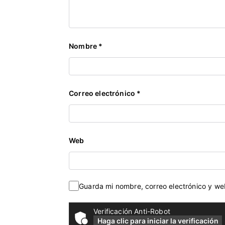
e
s
Nombre
*
Correo electrónico
*
Web
Guarda mi nombre, correo electrónico y w
Verificación Anti-Robot
Haga clic para iniciar la verificación