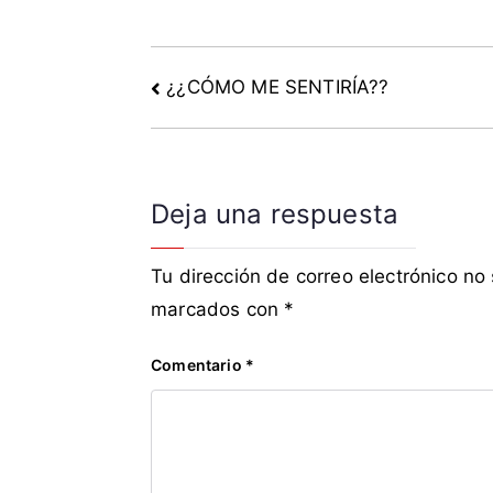
a
,
f
¿¿CÓMO ME SENTIRÍA??
i
s
c
o
,
Deja una respuesta
T
r
Tu dirección de correo electrónico no
a
marcados con
*
b
a
j
Comentario
*
a
d
o
r