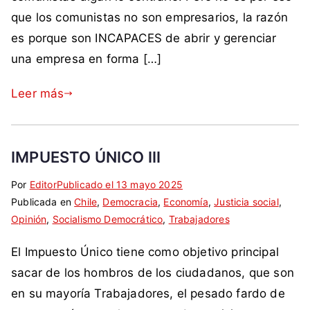
a
a
f
que los comunistas no son empresarios, la razón
e
c
r
i
,
o
i
es porque son INCAPACES de abrir y gerenciar
s
t
m
o
una empresa en forma […]
c
r
o
s
o
a
a
Leer más
,
b
n
T
a
t
r
j
i
a
IMPUESTO ÚNICO III
o
c
b
o
a
Por
E
S
Editor
Publicado el
13 mayo 2025
m
j
Publicada en
t
i
Chile
,
Democracia
,
Economía
,
Justicia social
,
u
a
Opinión
i
n
,
Socialismo Democrático
,
Trabajadores
n
d
q
c
i
El Impuesto Único tiene como objetivo principal
o
u
o
s
r
e
m
sacar de los hombros de los ciudadanos, que son
t
e
t
e
en su mayoría Trabajadores, el pesado fardo de
a
s
a
n