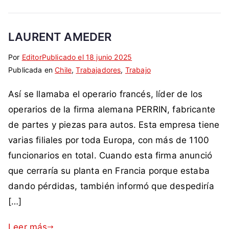
u
n
i
LAURENT AMEDER
s
Por
E
S
Editor
Publicado el
18 junio 2025
t
Publicada en
t
i
Chile
,
Trabajadores
,
Trabajo
a
i
n
s
Así se llamaba el operario francés, líder de los
q
c
,
u
o
operarios de la firma alemana PERRIN, fabricante
d
e
m
e
de partes y piezas para autos. Esta empresa tiene
t
e
m
varias filiales por toda Europa, con más de 1100
a
n
o
funcionarios en total. Cuando esta firma anunció
d
t
c
que cerraría su planta en Francia porque estaba
a
a
r
c
r
dando pérdidas, también informó que despediría
a
o
i
c
[…]
m
o
i
o
s
a
Leer más