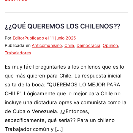
C
,
h
d
i
i
¿¿QUÉ QUEREMOS LOS CHILENOS??
l
c
e
t
Por
E
S
Editor
Publicado el
11 junio 2025
,
a
Publicada en
t
i
Anticomunismo
,
Chile
,
Democracia
,
Opinión
,
F
d
Trabajadores
i
n
r
u
q
c
a
r
Es muy fácil preguntarles a los chilenos que es lo
u
o
n
a
e
m
que más quieren para Chile. La respuesta inicial
c
s
t
e
salta de la boca: “QUEREMOS LO MEJOR PARA
i
,
a
n
a
CHILE”. Lógicamente que lo mejor para Chile no
g
d
t
,
incluye una dictadura opresiva comunista como la
o
a
a
l
b
de Cuba o Venezuela. ¿¿Entonces,
c
r
a
i
o
i
específicamente, qué sería?? Para un chileno
u
e
m
o
Trabajador común y […]
r
r