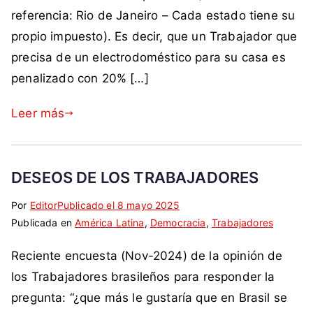
a
n
n
e
referencia: Rio de Janeiro – Cada estado tiene su
d
t
,
m
propio impuesto). Es decir, que un Trabajador que
a
a
t
o
c
r
precisa de un electrodoméstico para su casa es
r
c
o
i
a
penalizado con 20% […]
r
m
o
b
á
o
s
a
Leer más
t
B
j
i
r
a
c
a
d
o
DESEOS DE LOS TRABAJADORES
s
o
,
i
r
Por
E
S
Editor
Publicado el
8 mayo 2025
E
l
Publicada en
t
i
América Latina
,
Democracia
,
Trabajadores
s
,
i
n
t
c
Reciente encuesta (Nov-2024) de la opinión de
q
c
a
a
u
o
los Trabajadores brasileños para responder la
d
n
e
m
o
pregunta: “¿que más le gustaría que en Brasil se
a
t
e
,