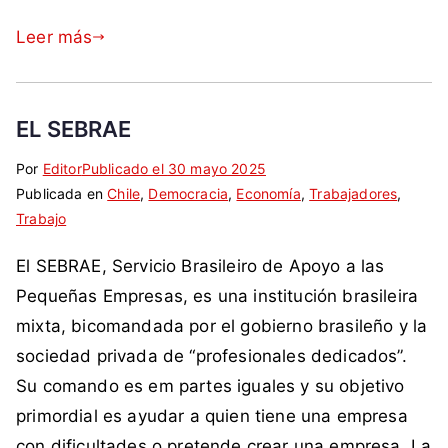
o
s
e
n
C
Leer más
n
o
h
t
,
i
a
h
l
m
u
EL SEBRAE
e
e
e
,
d
Por
E
S
Editor
Publicado el
30 mayo 2025
l
F
e
Publicada en
t
i
Chile
,
Democracia
,
Economía
,
Trabajadores
,
g
F
r
Trabajo
i
n
a
A
,
q
c
,
A
El SEBRAE, Servicio Brasileiro de Apoyo a las
o
u
o
T
,
p
e
m
Pequeñas Empresas, es una institución brasileira
r
p
e
t
e
a
mixta, bicomandada por el gobierno brasileño y la
o
r
a
n
b
d
sociedad privada de “profesionales dedicados”.
a
d
t
a
e
Su comando es em partes iguales y su objetivo
r
a
a
j
r
primordial es ayudar a quien tiene una empresa
i
c
r
a
,
o
o
i
con dificultades o pretende crear una empresa. La
d