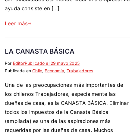
P
s
m
o
o
ayuda consiste en […]
o
,
o
s
r
d
p
C
e
Leer más
e
e
h
s
r
r
i
,
e
r
l
t
s
LA CANASTA BÁSICA
i
e
r
n
,
a
Por
E
S
Editor
Publicado el
29 mayo 2025
,
d
b
Publicada en
t
i
Chile
,
Economía
,
Trabajadores
t
e
a
i
n
r
m
j
Una de las preocupaciones más importantes de
q
c
a
o
o
u
o
los chilenos Trabajadores, especialmente las
b
c
e
m
dueñas de casa, es la CANASTA BÁSICA. Eliminar
a
r
t
e
j
a
todos los impuestos de la Canasta Básica
a
n
a
c
(ampliada) es una de las aspiraciones más
d
t
d
i
requeridas por las dueñas de casa. Muchos
a
a
o
a