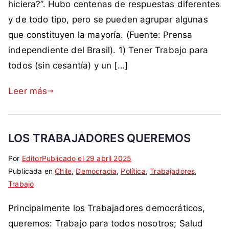
s
hiciera?”. Hubo centenas de respuestas diferentes
a
n
g
t
y de todo tipo, pero se pueden agrupar algunas
d
t
o
a
que constituyen la mayoría. (Fuente: Prensa
a
a
b
b
c
r
independiente del Brasil). 1) Tener Trabajo para
i
á
o
i
e
todos (sin cesantía) y un […]
s
m
o
r
i
o
s
n
Leer más
c
B
o
a
r
,
,
a
i
i
LOS TRABAJADORES QUEREMOS
s
m
m
i
p
p
Por
E
S
Editor
Publicado el
29 abril 2025
l
u
u
Publicada en
t
i
Chile
,
Democracia
,
Política
,
Trabajadores
,
,
e
e
Trabajo
i
n
c
s
s
q
c
a
t
Principalmente los Trabajadores democráticos,
t
u
o
n
o
o
e
m
queremos: Trabajo para todos nosotros; Salud
a
ú