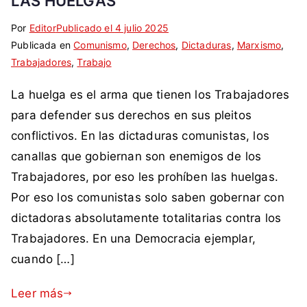
LAS HUELGAS
Por
E
S
Editor
Publicado el
4 julio 2025
Publicada en
t
i
Comunismo
,
Derechos
,
Dictaduras
,
Marxismo
,
Trabajadores
i
n
,
Trabajo
q
c
La huelga es el arma que tienen los Trabajadores
u
o
e
m
para defender sus derechos en sus pleitos
t
e
conflictivos. En las dictaduras comunistas, los
a
n
canallas que gobiernan son enemigos de los
d
t
Trabajadores, por eso les prohíben las huelgas.
a
a
Por eso los comunistas solo saben gobernar con
c
r
o
i
dictadoras absolutamente totalitarias contra los
m
o
Trabajadores. En una Democracia ejemplar,
o
s
cuando […]
c
o
Leer más
m