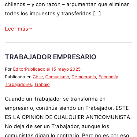
c
r
chilenos – y con razón – argumentan que eliminar
r
,
o
i
todos los impuestos y transferirlos […]
,
D
m
o
v
i
o
s
Leer más
e
n
c
r
e
a
d
r
n
a
o
TRABAJADOR EMPRESARIO
a
d
,
s
p
Por
E
S
Editor
Publicado el
15 mayo 2025
t
y
Publicada en
t
i
Chile
,
Comunismo
,
Democracia
,
Economía
,
a
m
Trabajadores
i
n
,
Trabajo
b
e
q
c
á
Cuando un Trabajador se transforma en
,
u
o
s
s
e
m
empresario, continúa siendo un Trabajador. ESTE
i
e
t
e
ES LA OPINIÓN DE CUALQUIER ANTICOMUNISTA.
c
b
a
n
a
No deja de ser un Trabajador, aunque los
r
d
t
,
comunistas digan lo contrario. Pero no es por eso
a