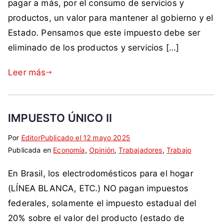
,
pagar a más, por el consumo de servicios y
d
t
e
productos, un valor para mantener al gobierno y el
a
a
m
Estado. Pensamos que este impuesto debe ser
c
r
p
o
i
eliminado de los productos y servicios […]
r
m
o
e
o
s
Leer más
s
c
a
i
r
u
i
IMPUESTO ÚNICO II
d
o
a
Por
E
S
Editor
Publicado el
12 mayo 2025
,
d
Publicada en
t
i
Economía
,
Opinión
,
Trabajadores
,
Trabajo
o
a
i
n
p
n
En Brasil, los electrodomésticos para el hogar
q
c
i
o
u
o
(LÍNEA BLANCA, ETC.) NO pagan impuestos
n
s
e
m
i
federales, solamente el impuesto estadual del
,
t
e
ó
20% sobre el valor del producto (estado de
d