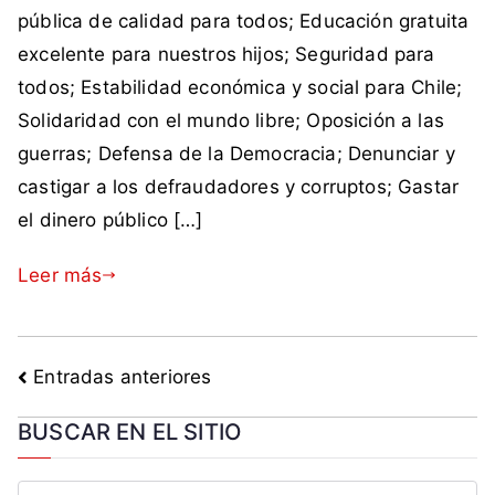
ú
t
e
pública de calidad para todos; Educación gratuita
s
n
n
a
n
t
excelente para nuestros hijos; Seguridad para
i
i
d
t
a
c
todos; Estabilidad económica y social para Chile;
c
a
a
,
o
Solidaridad con el mundo libre; Oposición a las
o
c
r
C
,
,
o
i
guerras; Defensa de la Democracia; Denunciar y
h
l
l
m
o
castigar a los defraudadores y corruptos; Gastar
i
u
í
o
s
l
el dinero público […]
c
n
c
e
r
e
a
,
Leer más
o
a
l
C
,
b
i
o
p
l
d
m
l
a
a
Entradas anteriores
u
u
n
d
n
s
c
,
BUSCAR EN EL SITIO
i
v
a
C
s
a
,
h
m