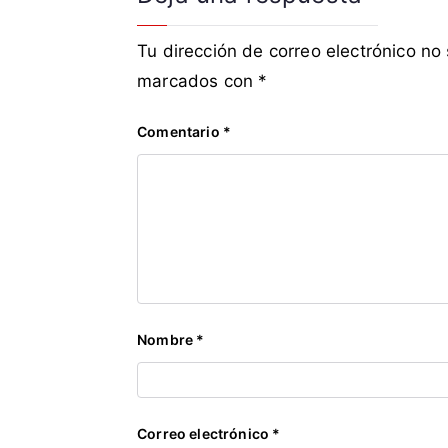
d
e
Tu dirección de correo electrónico no
f
marcados con
*
e
n
s
Comentario
*
i
v
o
,
e
j
e
c
Nombre
*
u
t
i
v
Correo electrónico
*