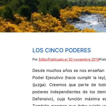
LOS CINCO PODERES
Por
E
S
Editor
Publicado el
30 noviembre 2019
Pub
t
i
Desde muchos años se nos enseñan qu
i
n
q
c
Poder Ejecutivo (hace cumplir la ley)
u
o
(juzga). Creemos que parte de tod
e
m
poderes independientes de los dem
t
e
Defensivo), cuja función máxima e
a
n