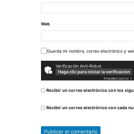
o
,
j
Web
u
d
i
a
Guarda mi nombre, correo electrónico y w
l
,
Verificación Anti-Robot
l
Haga clic para iniciar la verificación
e
Friendly
Captcha ⇗
g
Recibir un correo electrónico con los sig
i
s
l
Recibir un correo electrónico con cada nu
a
t
i