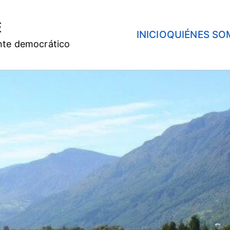
E
INICIO
QUIÉNES SO
nte democrático