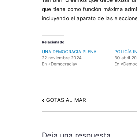
También creemos que debe existir un
d
t
a
a
que tiene como función máxima admini
c
r
incluyendo el aparato de las eleccion
o
i
m
o
o
s
Relacionado
c
UNA DEMOCRACIA PLENA
POLICÍA 
o
22 noviembre 2024
30 abril 2
n
En «Democracia»
En «Democ
t
r
o
l
GOTAS AL MAR
a
d
o
r
,
Deja una respuesta