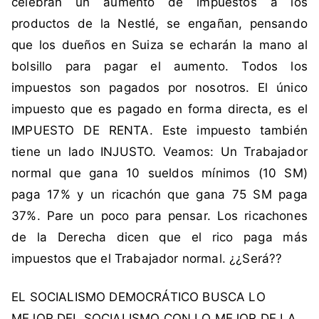
celebran un aumento de impuestos a los
t
productos de la Nestlé, se engañan, pensando
o
,
que los dueños en Suiza se echarán la mano al
S
bolsillo para pagar el aumento. Todos los
o
impuestos son pagados por nosotros. El único
c
impuesto que es pagado en forma directa, es el
i
IMPUESTO DE RENTA. Este impuesto también
a
l
tiene un lado INJUSTO. Veamos: Un Trabajador
i
normal que gana 10 sueldos mínimos (10 SM)
s
paga 17% y un ricachón que gana 75 SM paga
m
37%. Pare un poco para pensar. Los ricachones
o
de la Derecha dicen que el rico paga más
D
e
impuestos que el Trabajador normal. ¿¿Será??
m
o
EL SOCIALISMO DEMOCRÁTICO BUSCA LO
c
MEJOR DEL SOCIALISMO CON LO MEJOR DE LA