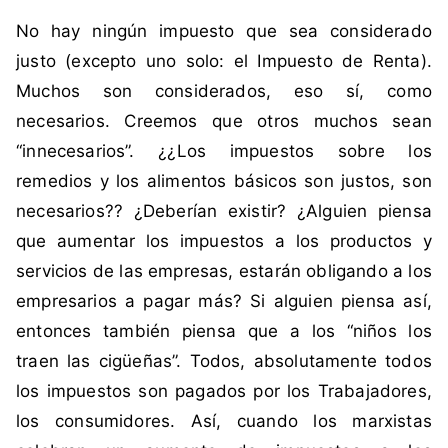
i
n
No hay ningún impuesto que sea considerado
q
c
u
o
justo (excepto uno solo: el Impuesto de Renta).
e
m
Muchos son considerados, eso sí, como
t
e
necesarios. Creemos que otros muchos sean
a
n
“innecesarios”. ¿¿Los impuestos sobre los
d
t
remedios y los alimentos básicos son justos, son
a
a
c
r
necesarios?? ¿Deberían existir? ¿Alguien piensa
o
i
que aumentar los impuestos a los productos y
m
o
servicios de las empresas, estarán obligando a los
o
s
empresarios a pagar más? Si alguien piensa así,
i
entonces también piensa que a los “niños los
m
p
traen las cigüeñas”. Todos, absolutamente todos
u
los impuestos son pagados por los Trabajadores,
e
los consumidores. Así, cuando los marxistas
s