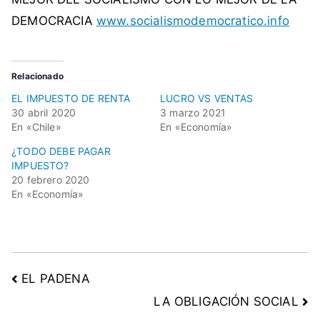
r
DEMOCRACIA
www.socialismodemocratico.info
á
t
i
Relacionado
c
o
EL IMPUESTO DE RENTA
LUCRO VS VENTAS
30 abril 2020
3 marzo 2021
,
En «Chile»
En «Economía»
t
¿TODO DEBE PAGAR
r
IMPUESTO?
a
20 febrero 2020
b
En «Economía»
a
j
a
d
o
EL PADENA
r
LA OBLIGACIÓN SOCIAL