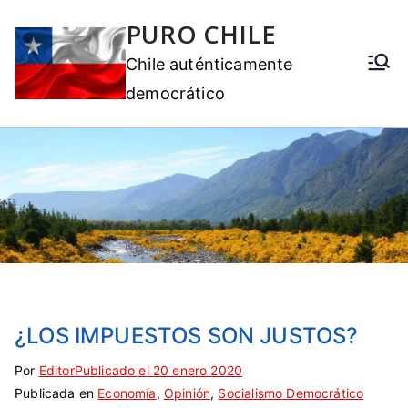
PURO CHILE
Chile auténticamente
democrático
¿LOS IMPUESTOS SON JUSTOS?
Por
E
S
Editor
Publicado el
20 enero 2020
Publicada en
t
i
Economía
,
Opinión
,
Socialismo Democrático