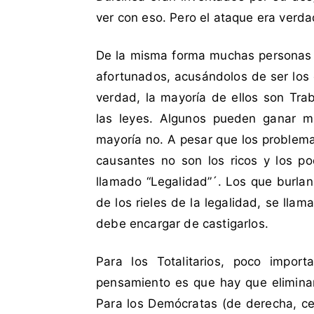
d
t
ver con eso. Pero el ataque era verda
a
a
c
r
o
i
De la misma forma muchas personas a
m
o
afortunados, acusándolos de ser los
o
s
verdad, la mayoría de ellos son Tra
D
las leyes. Algunos pueden ganar m
o
mayoría no. A pesar que los problema
n
Q
causantes no son los ricos y los pod
u
llamado “Legalidad”´. Los que burlan 
i
de los rieles de la legalidad, se llama
j
debe encargar de castigarlos.
o
t
Para los Totalitarios, poco import
e
pensamiento es que hay que eliminar
,
D
Para los Demócratas (de derecha, ce