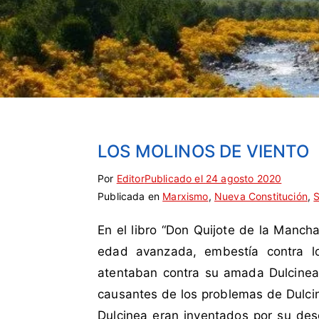
LOS MOLINOS DE VIENTO
Por
E
S
Editor
Publicado el
24 agosto 2020
Publicada en
t
i
Marxismo
,
Nueva Constitución
,
S
i
n
En el libro “Don Quijote de la Mancha
q
c
u
o
edad avanzada, embestía contra l
e
m
atentaban contra su amada Dulcinea 
t
e
causantes de los problemas de Dulci
a
n
Dulcinea eran inventados por su de