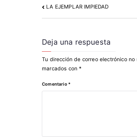
n
LA EJEMPLAR IMPIEDAD
,
R
i
c
Deja una respuesta
o
s
,
Tu dirección de correo electrónico no
S
marcados con
*
o
c
Comentario
*
i
a
l
i
s
m
o