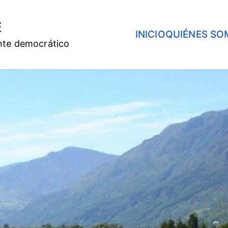
E
INICIO
QUIÉNES SO
nte democrático