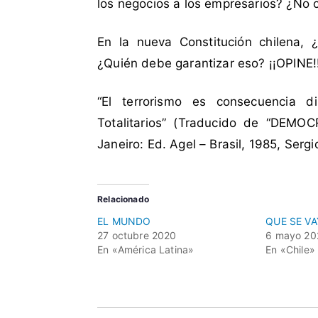
los negocios a los empresarios? ¿No 
s
,
N
En la nueva Constitución chilena,
u
¿Quién debe garantizar eso? ¡¡OPINE!!
e
v
“El terrorismo es consecuencia d
a
Totalitarios” (Traducido de “DEMO
C
Janeiro: Ed. Agel – Brasil, 1985, Serg
o
n
s
t
Relacionado
i
EL MUNDO
QUE SE V
t
27 octubre 2020
6 mayo 20
En «América Latina»
En «Chile»
u
c
i
ó