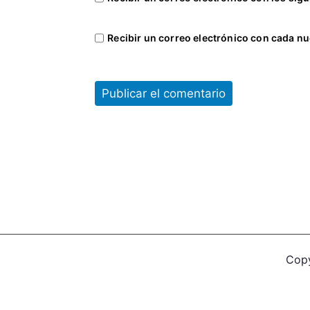
t
a
Recibir un correo electrónico con cada nu
r
i
o
s
,
T
r
a
b
a
j
a
d
Cop
o
r
e