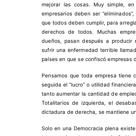
u
mejorar las cosas. Muy simple, en r
l
empresarios deben ser “eliminados”,
c
que todos deben cumplir, para arregla
i
derechos de todos. Muchas empres
n
e
dueños, pasan después a producir m
a
sufrir una enfermedad terrible llama
,
países en que se confiscó empresas 
e
m
Pensamos que toda empresa tiene com
p
seguida el “lucro” o utilidad financie
r
e
tanto aumentar la cantidad de empleo
s
Totalitarios de izquierda, el desab
a
dictadura de derecha, se mantiene un 
r
i
Solo en una Democracia plena existe e
o