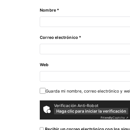
D
Nombre
*
e
m
o
c
Correo electrónico
*
r
á
t
i
Web
c
o
,
T
Guarda mi nombre, correo electrónico y w
o
t
Verificación Anti-Robot
Haga clic para iniciar la verificación
a
Friendly
Captcha ⇗
l
i
Recibir un correo electrónico con los sig