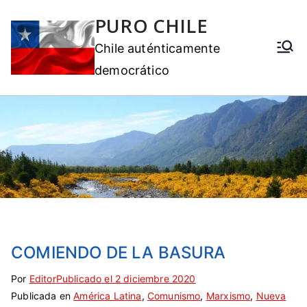
PURO CHILE
Chile auténticamente
democrático
COMIENDO DE LA BASURA
Por
E
S
Editor
Publicado el
2 diciembre 2020
Publicada en
t
i
América Latina
,
Comunismo
,
Marxismo
,
Nueva