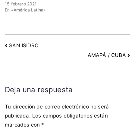
15 febrero 2021
V
En «América Latina»
e
n
e
z
u
SAN ISIDRO
e
AMAPÁ / CUBA
l
a
Deja una respuesta
Tu dirección de correo electrónico no será
publicada.
Los campos obligatorios están
marcados con
*