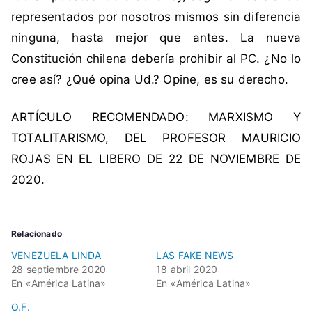
N
representados por nosotros mismos sin diferencia
u
ninguna, hasta mejor que antes. La nueva
e
Constitución chilena debería prohibir al PC. ¿No lo
v
a
cree así? ¿Qué opina Ud.? Opine, es su derecho.
C
o
ARTÍCULO RECOMENDADO: MARXISMO Y
n
TOTALITARISMO, DEL PROFESOR MAURICIO
s
ROJAS EN EL LIBERO DE 22 DE NOVIEMBRE DE
t
2020.
i
t
u
Relacionado
c
i
VENEZUELA LINDA
LAS FAKE NEWS
28 septiembre 2020
18 abril 2020
ó
En «América Latina»
En «América Latina»
n
,
O.F.