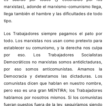
s
marxistas), adonde el marxismo-comunismo llega,
m
llega también el hambre y las dificultades de todo
o
,
tipo.
C
u
Los Trabajadores siempre pagamos el pato por
b
todo. Los marxistas nos usan como pretexto para
a
establecer su comunismo, y la derecha nos culpa
,
por eso. Los Trabajadores Socialistas
M
a
Democráticos no marxistas somos antidictaduras,
r
por eso somos anticomunistas. Amamos la
x
Democracia y detestamos las dictaduras. Los
i
comunistas dicen que hablan en nuestro nombre,
s
pero eso es una gran MENTIRA; los Trabajadores
m
o
hablamos por nosotros mismos. Si los comunistas
,
fueran puestos fuera de la ley, seguiríamos siendo