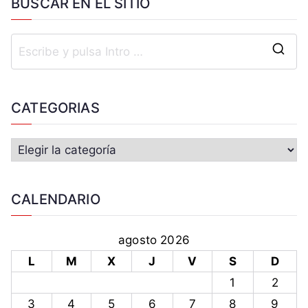
BUSCAR EN EL SITIO
CATEGORIAS
CALENDARIO
agosto 2026
L
M
X
J
V
S
D
1
2
3
4
5
6
7
8
9