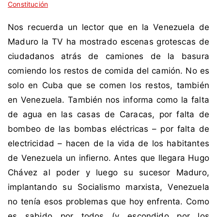
Constitución
i
n
q
c
Nos recuerda un lector que en la Venezuela de
u
o
e
m
Maduro la TV ha mostrado escenas grotescas de
t
e
ciudadanos atrás de camiones de la basura
a
n
comiendo los restos de comida del camión. No es
d
t
solo en Cuba que se comen los restos, también
a
a
en Venezuela. También nos informa como la falta
c
r
o
i
de agua en las casas de Caracas, por falta de
m
o
bombeo de las bombas eléctricas – por falta de
o
s
electricidad – hacen de la vida de los habitantes
C
de Venezuela un infierno. Antes que llegara Hugo
o
Chávez al poder y luego su sucesor Maduro,
m
u
implantando su Socialismo marxista, Venezuela
n
no tenía esos problemas que hoy enfrenta. Como
i
es sabido por todos (y escondido por los