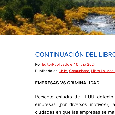
CONTINUACIÓN DEL LIBRO
Por
E
S
Editor
Publicado el
16 julio 2024
Publicada en
t
i
Chile
,
Comunismo
,
Libro La Medi
i
n
EMPRESAS VS CRIMINALIDAD
q
c
u
o
e
m
Reciente estudio de EEUU detectó
t
e
empresas (por diversos motivos), 
a
n
ciudades en que las empresas se man