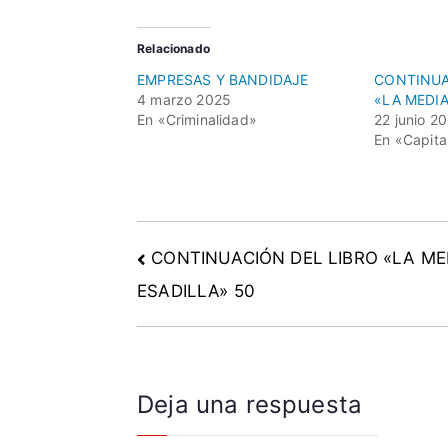
n
t
Relacionado
i
EMPRESAS Y BANDIDAJE
CONTINUA
r
4 marzo 2025
«LA MEDIA
a
En «Criminalidad»
22 junio 2
,
En «Capita
t
r
a
b
CONTINUACIÓN DEL LIBRO «LA ME
a
j
ESADILLA» 50
a
d
o
r
Deja una respuesta