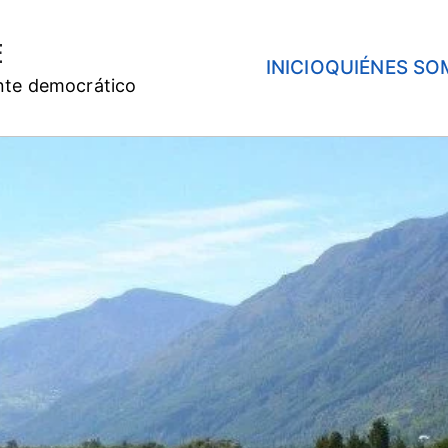
E
INICIO
QUIÉNES SO
nte democrático