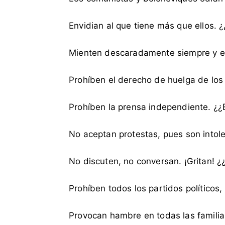
e
,
Envidian al que tiene más que ellos. 
C
o
Mienten descaradamente siempre y en
m
u
n
Prohíben el derecho de huelga de los
i
s
Prohíben la prensa independiente. ¿¿
t
a
No aceptan protestas, pues son intol
,
c
No discuten, no conversan. ¡Gritan! ¿
r
i
Prohíben todos los partidos políticos
m
i
Provocan hambre en todas las familia
n