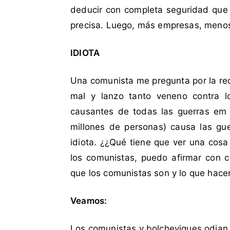
d
t
deducir con completa seguridad que 
a
a
precisa. Luego, más empresas, meno
c
r
o
i
IDIOTA
m
o
o
s
b
Una comunista me pregunta por la re
a
mal y lanzo tanto veneno contra 
n
causantes de todas las guerras em
d
millones de personas) causa las gue
i
idiota. ¿¿Qué tiene que ver una cosa
d
o
los comunistas, puedo afirmar con 
,
que los comunistas son y lo que hace
C
h
Veamos:
i
l
Los comunistas y bolcheviques odian 