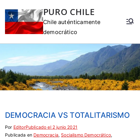
PURO CHILE
Chile auténticamente
democrático
DEMOCRACIA VS TOTALITARISMO
Por
S
Editor
Publicado el
2 junio 2021
Publicada en
i
Democracia
,
Socialismo Democrático
,