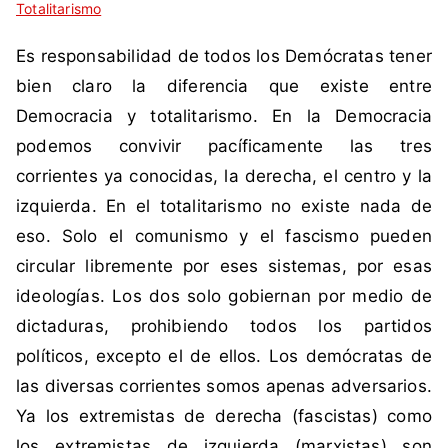
Totalitarismo
n
c
Es responsabilidad de todos los Demócratas tener
o
m
bien claro la diferencia que existe entre
e
Democracia y totalitarismo. En la Democracia
n
podemos convivir pacíficamente las tres
t
corrientes ya conocidas, la derecha, el centro y la
a
izquierda. En el totalitarismo no existe nada de
r
i
eso. Solo el comunismo y el fascismo pueden
o
circular libremente por eses sistemas, por esas
s
ideologías. Los dos solo gobiernan por medio de
dictaduras, prohibiendo todos los partidos
políticos, excepto el de ellos. Los demócratas de
las diversas corrientes somos apenas adversarios.
Ya los extremistas de derecha (fascistas) como
los extremistas de izquierda (marxistas) son