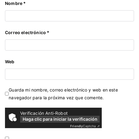
Nombre
*
e
d
m
u
Correo electrónico
*
n
d
o
g
Web
o
n
z
Guarda mi nombre, correo electrónico y web en este
á
navegador para la próxima vez que comente.
l
e
Verificación Anti-Robot
z
Haga clic para iniciar la verificación
,
Friendly
Captcha ⇗
E
E