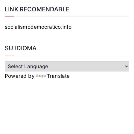
o
LINK RECOMENDABLE
,
t
socialismodemocratico.info
e
r
r
SU IDIOMA
o
r
,
V
Powered by
Translate
e
n
e
z
u
e
l
a