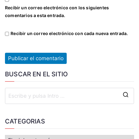
U
Recibir un correo electrónico con los siguientes
U
comentarios a esta entrada.
,
G
Recibir un correo electrónico con cada nueva entrada.
a
b
r
i
e
BUSCAR EN EL SITIO
l
G
o
n
z
á
CATEGORIAS
l
e
z