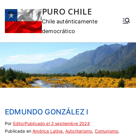
PURO CHILE
Chile auténticamente
democrático
EDMUNDO GONZÁLEZ I
Por
E
S
Editor
Publicado el
3 septiembre 2024
Publicada en
t
i
América Latina
,
Autoritarismo
,
Comunismo
,