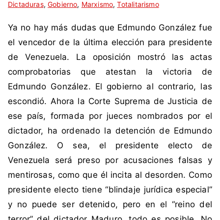
Dictaduras
i
n
,
Gobierno
,
Marxismo
,
Totalitarismo
q
c
Ya no hay más dudas que Edmundo González fue
u
o
e
m
el vencedor de la última elección para presidente
t
e
de Venezuela. La oposición mostró las actas
a
n
comprobatorias que atestan la victoria de
d
t
Edmundo González. El gobierno al contrario, las
a
a
escondió. Ahora la Corte Suprema de Justicia de
c
r
o
i
ese país, formada por jueces nombrados por el
m
o
dictador, ha ordenado la detención de Edmundo
o
s
González. O sea, el presidente electo de
A
Venezuela será preso por acusaciones falsas y
m
mentirosas, como que él incita al desorden. Como
é
r
presidente electo tiene “blindaje jurídica especial”
i
y no puede ser detenido, pero en el “reino del
c
terror” del dictador Maduro, todo es posible. No