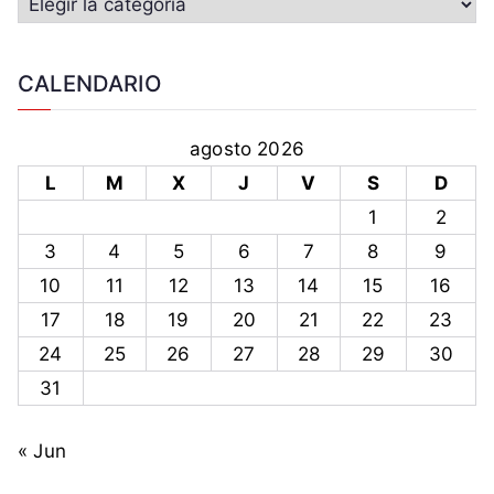
V
i
d
CALENDARIO
e
l
agosto 2026
a
L
M
X
J
V
S
D
,
M
1
2
a
3
4
5
6
7
8
9
d
10
11
12
13
14
15
16
u
17
18
19
20
21
22
23
r
24
25
26
27
28
29
30
o
,
31
p
r
« Jun
e
s