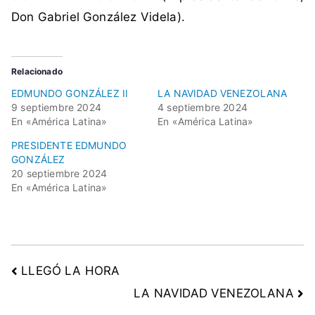
n
Don Gabriel González Videla).
i
s
m
Relacionado
o
EDMUNDO GONZÁLEZ II
LA NAVIDAD VENEZOLANA
,
9 septiembre 2024
4 septiembre 2024
d
En «América Latina»
En «América Latina»
e
PRESIDENTE EDMUNDO
m
GONZÁLEZ
o
20 septiembre 2024
c
En «América Latina»
r
a
c
i
LLEGÓ LA HORA
a
,
LA NAVIDAD VENEZOLANA
d