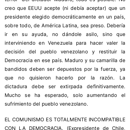
a
creo que EEUU acepte (ni debía aceptar) que un
L
presidente elegido democráticamente en un país,
a
t
sobre todo, de América Latina, sea preso. Debería
i
ir en su ayuda, no dándole asilo, sino que
n
interviniendo en Venezuela para hacer valer la
a
decisión del pueblo venezolano y restituir la
,
Democracia en ese país. Maduro y su camarilla de
C
h
bandidos deben ser depuestos por la fuerza, ya
i
que no quisieron hacerlo por la razón. La
l
dictadura debe ser extirpada definitivamente.
e
Mucho se ha esperado, solo aumentando el
,
sufrimiento del pueblo venezolano.
C
o
m
EL COMUNISMO ES TOTALMENTE INCOMPATIBLE
u
CON LA DEMOCRACIA. (Expresidente de Chile,