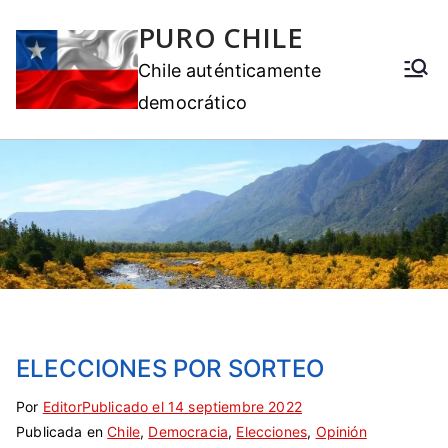
PURO CHILE
Chile auténticamente
democrático
ELECCIONES POR SORTEO
Por
E
S
Editor
Publicado el
14 septiembre 2022
Publicada en
t
i
Chile
,
Democracia
,
Elecciones
,
Opinión