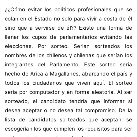
i
n
¿¿Cómo evitar los políticos profesionales que se
q
c
u
o
colan en el Estado no solo para vivir a costa de él
e
m
sino que a servirse de él?? Existe una forma de
t
e
llenar los cupos de parlamentarios evitando las
a
n
elecciones. Por sorteo. Serian sorteados los
d
t
nombres de los chilenos y chilenas que serían los
a
a
c
r
integrantes del Parlamento. Este sorteo seria
o
i
hecho de Arica a Magallanes, abarcando el país y
m
o
todos los ciudadanos que viven aquí. El sorteo
o
s
seria por computador y en forma aleatoria. Al ser
C
sorteado, el candidato tendría que informar si
h
i
desea aceptar o no desea tal compromiso. De la
l
lista de candidatos sorteados que aceptan, se
e
escogerían los que cumplen los requisitos para ser
,