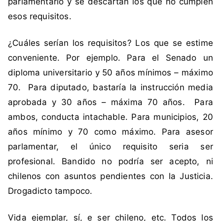
parlamentario y se descartan los que no cumplen
e
esos requisitos.
l
e
c
¿Cuáles serían los requisitos? Los que se estime
c
conveniente. Por ejemplo. Para el Senado un
i
diploma universitario y 50 años mínimos – máximo
o
70. Para diputado, bastaría la instrucción media
n
aprobada y 30 años – máxima 70 años. Para
e
s
ambos, conducta intachable. Para municipios, 20
años mínimo y 70 como máximo. Para asesor
parlamentar, el único requisito seria ser
profesional. Bandido no podría ser acepto, ni
chilenos con asuntos pendientes con la Justicia.
Drogadicto tampoco.
Vida ejemplar, sí, e ser chileno, etc. Todos los