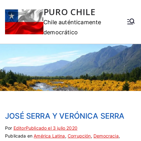
PURO CHILE
Chile auténticamente
democrático
JOSÉ SERRA Y VERÓNICA SERRA
Por
E
S
Editor
Publicado el
3 julio 2020
Publicada en
t
i
América Latina
,
Corrupción
,
Democracia
,