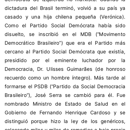
r
dictadura del Brasil terminó, volvió a su país ya
r
casado y una hija chilena pequeña (Verónica).
a
,
Como el Partido Social Demócrata había sido
M
disuelto, se inscribió en el MDB (“Movimento
D
Democrático Brasileiro”) que era el Partido más
B
cercano al Partido Social Demócrata que existía,
,
presidido por el eminente luchador por la
N
u
Democracia, Dr. Ulisses Guimarães (de honroso
e
recuerdo como un hombre íntegro). Más tarde al
v
formarse el PSDB (“Partido da Social Democracia
a
Brasileiro”), José Serra se cambió para él. Fue
C
nombrado Ministro de Estado de Salud en el
o
n
Gobierno de Fernando Henrique Cardoso y se
s
distinguió porque hizo la ley de los genéricos,
t