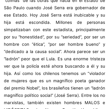
“coimas” de las obras que hacía en el Estado de
P
São Paulo cuando José Serra era gobernador de
S
ese Estado. Hoy José Serra está inubicable y su
D
B
hija está escondida. Millones de personas
,
simpatizaban con este estadista, principalmente
V
por su “honestidad”, por su “seriedad”, por ser un
e
hombre con “ética”, “por ser hombre bueno” y
r
“dedicado a la causa social”. Ahora parece ser un
ó
n
“ladrón” peor que el Lula. Es una enorme tristeza
i
ver que la policía esté ahora buscando a él y su
c
hija. Así como los chilenos tenemos un “violador
a
de mujeres que es un magnífico poeta ganador
S
del premio Nobel”, los brasileños tienen un “ladrón
e
r
magnífico político social” (José Serra). Entre los no
r
marxistas, también existen hombres MALOS e
a