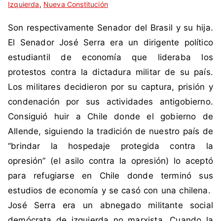
Izquierda
i
n
,
Nueva Constitución
q
c
Son respectivamente Senador del Brasil y su hija.
u
o
e
m
El Senador José Serra era un dirigente político
t
e
estudiantil de economía que lideraba los
a
n
protestos contra la dictadura militar de su país.
d
t
Los militares decidieron por su captura, prisión y
a
a
condenación por sus actividades antigobierno.
c
r
o
i
Consiguió huir a Chile donde el gobierno de
m
o
Allende, siguiendo la tradición de nuestro país de
o
s
“brindar la hospedaje protegida contra la
J
opresión” (el asilo contra la opresión) lo aceptó
o
para refugiarse en Chile donde terminó sus
s
é
estudios de economía y se casó con una chilena.
S
José Serra era un abnegado militante social
e
demócrata de izquierda no marxista. Cuando la