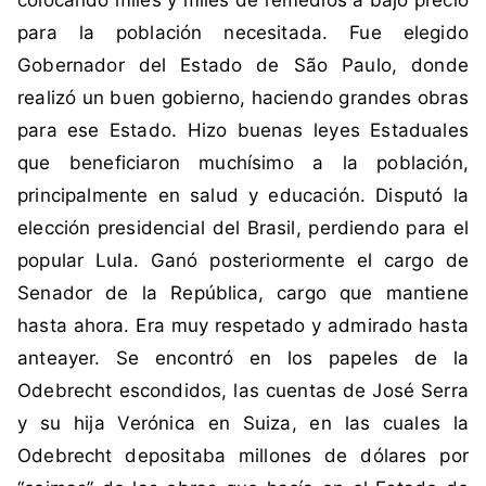
colocando miles y miles de remedios a bajo precio
i
para la población necesitada. Fue elegido
t
Gobernador del Estado de São Paulo, donde
u
c
realizó un buen gobierno, haciendo grandes obras
i
para ese Estado. Hizo buenas leyes Estaduales
ó
que beneficiaron muchísimo a la población,
n
principalmente en salud y educación. Disputó la
,
elección presidencial del Brasil, perdiendo para el
O
d
popular Lula. Ganó posteriormente el cargo de
e
Senador de la República, cargo que mantiene
b
hasta ahora. Era muy respetado y admirado hasta
r
anteayer. Se encontró en los papeles de la
e
Odebrecht escondidos, las cuentas de José Serra
c
h
y su hija Verónica en Suiza, en las cuales la
t
Odebrecht depositaba millones de dólares por
,