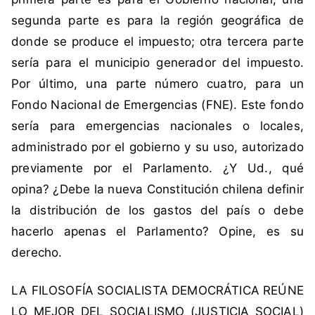
C
segunda parte es para la región geográfica de
o
donde se produce el impuesto; otra tercera parte
n
s
sería para el municipio generador del impuesto.
t
Por último, una parte número cuatro, para un
i
Fondo Nacional de Emergencias (FNE). Este fondo
t
sería para emergencias nacionales o locales,
u
administrado por el gobierno y su uso, autorizado
c
i
previamente por el Parlamento. ¿Y Ud., qué
ó
opina? ¿Debe la nueva Constitución chilena definir
n
la distribución de los gastos del país o debe
,
hacerlo apenas el Parlamento? Opine, es su
P
derecho.
I
B
LA FILOSOFÍA SOCIALISTA DEMOCRÁTICA REÚNE
,
p
LO MEJOR DEL SOCIALISMO (JUSTICIA SOCIAL)