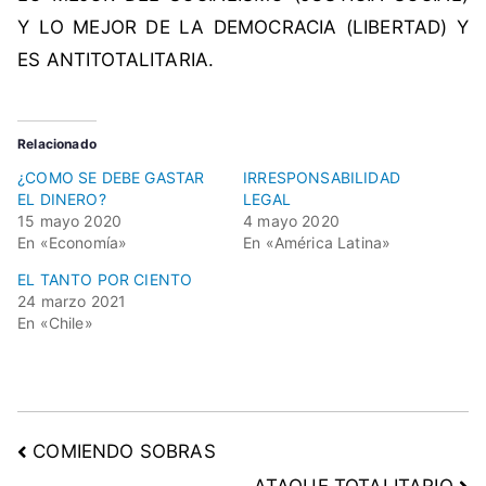
r
Y LO MEJOR DE LA DEMOCRACIA (LIBERTAD) Y
e
ES ANTITOTALITARIA.
s
u
p
Relacionado
u
¿COMO SE DEBE GASTAR
IRRESPONSABILIDAD
e
EL DINERO?
LEGAL
s
15 mayo 2020
4 mayo 2020
t
En «Economía»
En «América Latina»
o
EL TANTO POR CIENTO
n
24 marzo 2021
a
En «Chile»
c
i
o
n
COMIENDO SOBRAS
a
l
ATAQUE TOTALITARIO