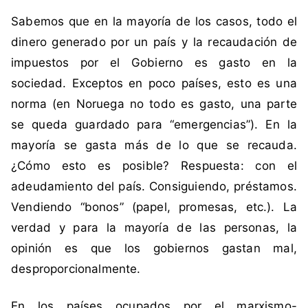
i
n
Sabemos que en la mayoría de los casos, todo el
q
c
u
o
dinero generado por un país y la recaudación de
e
m
impuestos por el Gobierno es gasto en la
t
e
sociedad. Exceptos en poco países, esto es una
a
n
norma (en Noruega no todo es gasto, una parte
d
t
se queda guardado para “emergencias”). En la
a
a
c
r
mayoría se gasta más de lo que se recauda.
o
i
¿Cómo esto es posible? Respuesta: con el
m
o
adeudamiento del país. Consiguiendo, préstamos.
o
s
Vendiendo “bonos” (papel, promesas, etc.). La
g
verdad y para la mayoría de las personas, la
o
b
opinión es que los gobiernos gastan mal,
i
desproporcionalmente.
e
r
En los países ocupados por el marxismo-