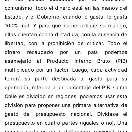
n
comunismo, todo el dinero está en las manos del
o
Estado, y el Gobierno, cuando lo gasta, lo gasta
,
i
100% mal. Y para que nadie critique su manejo,
m
ellos cuentan con la dictadura, con la ausencia de
p
libertad, con la prohibición de criticar. Todo el
u
dinero recaudado por un país podemos
e
asemejarlo al Producto Interno Bruto (PIB)
s
t
multiplicado por un factor. Luego, cada actividad
o
tendrá su parte destinada al gasto para su
s
operación, referida a un porcentaje del PIB. Como
,
Chile es dividido en regiones, podemos usar esta
N
división para proponer una primera alternativa de
u
e
gasto del presupuesto nacional. Divídase el
v
presupuesto en cuatro partes (iguales o no). Una
a
primera parte es para el Gobierno nacional; una