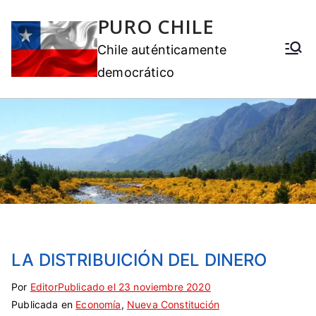
PURO CHILE
Chile auténticamente
democrático
LA DISTRIBUICIÓN DEL DINERO
Por
E
S
Editor
Publicado el
23 noviembre 2020
Publicada en
t
i
Economía
,
Nueva Constitución