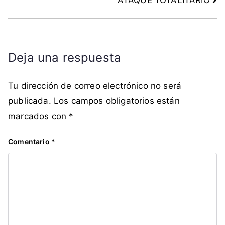
,
r
e
c
Deja una respuesta
a
u
d
Tu dirección de correo electrónico no será
a
publicada.
Los campos obligatorios están
c
marcados con
*
i
ó
Comentario
*
n