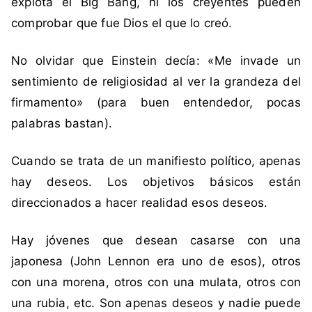
explota el Big Bang, ni los creyentes pueden
f
comprobar que fue Dios el que lo creó.
í
a
S
No olvidar que Einstein decía: «Me invade un
o
sentimiento de religiosidad al ver la grandeza del
c
firmamento» (para buen entendedor, pocas
i
palabras bastan).
a
l
Cuando se trata de un manifiesto político, apenas
i
hay deseos. Los objetivos básicos están
s
t
direccionados a hacer realidad esos deseos.
a
D
Hay jóvenes que desean casarse con una
e
japonesa (John Lennon era uno de esos), otros
m
con una morena, otros con una mulata, otros con
o
una rubia, etc. Son apenas deseos y nadie puede
c