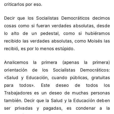
r
criticarlos por eso.
á
t
Decir que los Socialistas Democráticos decimos
i
cosas como si fueran verdades absolutas, desde
c
lo alto de un pedestal, como si hubiéramos
a
recibido las verdades absolutas, como Moisés las
,
S
recibió, es por lo menos estúpido.
o
c
Analicemos la primera (apenas la primera)
i
orientación de los Socialistas Democráticos:
a
«Salud y Educación, cuando públicas, gratuitas
l
para todos». Este deseo de todos los
i
s
Trabajadores es un deseo de muchas personas
m
también. Decir que la Salud y la Educación deben
o
ser privadas y pagadas, es condenar a la
D