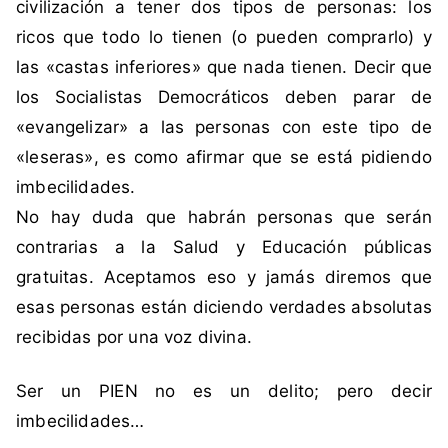
civilización a tener dos tipos de personas: los
e
ricos que todo lo tienen (o pueden comprarlo) y
m
o
las «castas inferiores» que nada tienen. Decir que
c
los Socialistas Democráticos deben parar de
r
«evangelizar» a las personas con este tipo de
á
«leseras», es como afirmar que se está pidiendo
t
imbecilidades.
i
c
No hay duda que habrán personas que serán
o
contrarias a la Salud y Educación públicas
,
gratuitas. Aceptamos eso y jamás diremos que
v
esas personas están diciendo verdades absolutas
e
recibidas por una voz divina.
r
d
a
Ser un PIEN no es un delito; pero decir
d
imbecilidades…
a