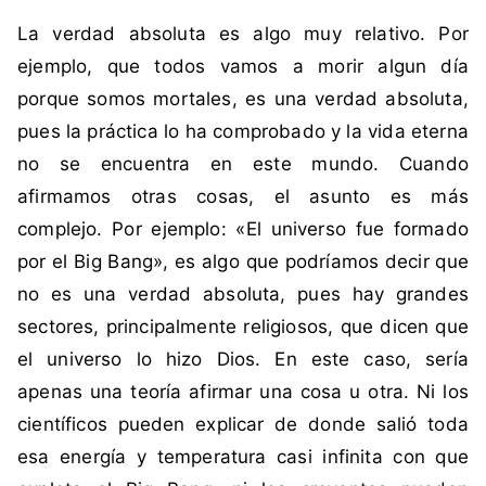
i
n
La verdad absoluta es algo muy relativo. Por
q
c
u
o
ejemplo, que todos vamos a morir algun día
e
m
porque somos mortales, es una verdad absoluta,
t
e
pues la práctica lo ha comprobado y la vida eterna
a
n
no se encuentra en este mundo. Cuando
d
t
afirmamos otras cosas, el asunto es más
a
a
c
r
complejo. Por ejemplo: «El universo fue formado
o
i
por el Big Bang», es algo que podríamos decir que
m
o
no es una verdad absoluta, pues hay grandes
o
s
sectores, principalmente religiosos, que dicen que
F
el universo lo hizo Dios. En este caso, sería
i
l
apenas una teoría afirmar una cosa u otra. Ni los
o
científicos pueden explicar de donde salió toda
s
esa energía y temperatura casi infinita con que
o