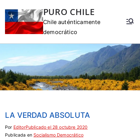
PURO CHILE
Chile auténticamente
democrático
LA VERDAD ABSOLUTA
Por
E
S
Editor
Publicado el
28 octubre 2020
Publicada en
t
i
Socialismo Democrático