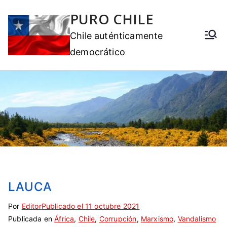
PURO CHILE
Chile auténticamente
democrático
LAUCA
Por
E
S
Editor
Publicado el
11 octubre 2021
Publicada en
t
i
África
,
Chile
,
Corrupción
,
Marxismo
,
Vandalismo