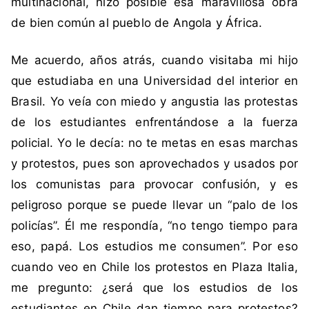
multinacional, hizo posible esa maravillosa obra
,
de bien común al pueblo de Angola y África.
A
n
g
Me acuerdo, años atrás, cuando visitaba mi hijo
o
que estudiaba en una Universidad del interior en
l
Brasil. Yo veía con miedo y angustia las protestas
a
de los estudiantes enfrentándose a la fuerza
,
policial. Yo le decía: no te metas en esas marchas
C
h
y protestos, pues son aprovechados y usados por
i
los comunistas para provocar confusión, y es
l
peligroso porque se puede llevar un “palo de los
e
policías”. Él me respondía, “no tengo tiempo para
,
eso, papá. Los estudios me consumen”. Por eso
L
a
cuando veo en Chile los protestos en Plaza Italia,
u
me pregunto: ¿será que los estudios de los
c
estudiantes en Chile dan tiempo para protestos?