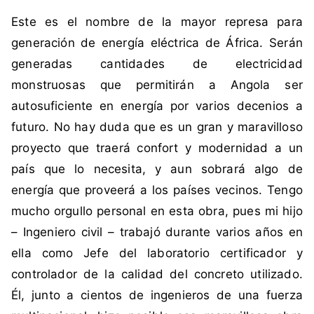
i
n
Este es el nombre de la mayor represa para
q
c
u
o
generación de energía eléctrica de África. Serán
e
m
generadas cantidades de electricidad
t
e
monstruosas que permitirán a Angola ser
a
n
autosuficiente en energía por varios decenios a
d
t
futuro. No hay duda que es un gran y maravilloso
a
a
c
r
proyecto que traerá confort y modernidad a un
o
i
país que lo necesita, y aun sobrará algo de
m
o
energía que proveerá a los países vecinos. Tengo
o
s
mucho orgullo personal en esta obra, pues mi hijo
Á
– Ingeniero civil – trabajó durante varios años en
f
r
ella como Jefe del laboratorio certificador y
i
controlador de la calidad del concreto utilizado.
c
Él, junto a cientos de ingenieros de una fuerza
a