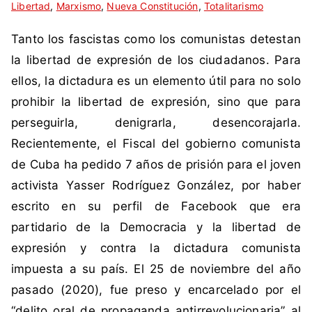
Libertad
i
n
,
Marxismo
,
Nueva Constitución
,
Totalitarismo
q
c
Tanto los fascistas como los comunistas detestan
u
o
e
m
la libertad de expresión de los ciudadanos. Para
t
e
ellos, la dictadura es un elemento útil para no solo
a
n
prohibir la libertad de expresión, sino que para
d
t
perseguirla, denigrarla, desencorajarla.
a
a
Recientemente, el Fiscal del gobierno comunista
c
r
o
i
de Cuba ha pedido 7 años de prisión para el joven
m
o
activista Yasser Rodríguez González, por haber
o
s
escrito en su perfil de Facebook que era
B
partidario de la Democracia y la libertad de
o
expresión y contra la dictadura comunista
r
i
impuesta a su país. El 25 de noviembre del año
c
pasado (2020), fue preso y encarcelado por el
,
“delito oral de propaganda antirrevolucionaria” al