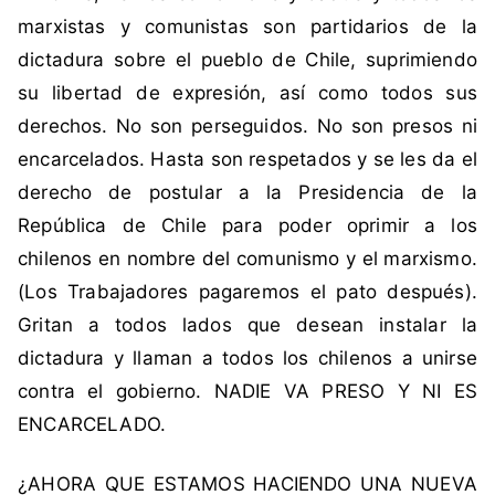
u
marxistas y comunistas son partidarios de la
e
dictadura sobre el pueblo de Chile, suprimiendo
,
su libertad de expresión, así como todos sus
l
i
derechos. No son perseguidos. No son presos ni
b
encarcelados. Hasta son respetados y se les da el
e
derecho de postular a la Presidencia de la
r
República de Chile para poder oprimir a los
t
chilenos en nombre del comunismo y el marxismo.
a
d
(Los Trabajadores pagaremos el pato después).
,
Gritan a todos lados que desean instalar la
L
dictadura y llaman a todos los chilenos a unirse
i
contra el gobierno. NADIE VA PRESO Y NI ES
b
ENCARCELADO.
e
r
¿AHORA QUE ESTAMOS HACIENDO UNA NUEVA
t