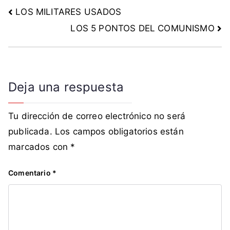
a
LOS MILITARES USADOS
C
LOS 5 PONTOS DEL COMUNISMO
o
n
s
t
Deja una respuesta
i
t
u
Tu dirección de correo electrónico no será
c
publicada.
Los campos obligatorios están
i
marcados con
*
ó
n
Comentario
*