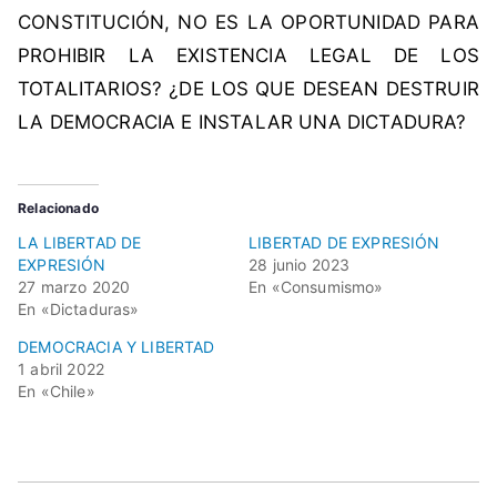
a
CONSTITUCIÓN, NO ES LA OPORTUNIDAD PARA
d
PROHIBIR LA EXISTENCIA LEGAL DE LOS
d
TOTALITARIOS? ¿DE LOS QUE DESEAN DESTRUIR
e
LA DEMOCRACIA E INSTALAR UNA DICTADURA?
e
x
p
Relacionado
r
e
LA LIBERTAD DE
LIBERTAD DE EXPRESIÓN
EXPRESIÓN
28 junio 2023
s
27 marzo 2020
En «Consumismo»
i
En «Dictaduras»
ó
DEMOCRACIA Y LIBERTAD
n
1 abril 2022
,
En «Chile»
N
u
e
v