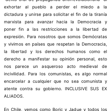
C
exhortar al pueblo a perder el miedo a la
u
dictadura y unirse para solicitar el fin de la tiranía
b
a
marxista para avanzar hacia la Democracia y
,
poner fin a las restricciones a la libertad de
d
expresión. Para nosotros que somos Demócratas
i
y vivimos en países que respetan la Democracia,
c
la libertad y los derechos humanos como el
t
a
derecho a manifestar su opinión personal, esto
d
nos parece un asqueroso acto medieval de
u
incivilidad. Para los comunistas, es algo normal
r
encarcelar a cualquier que no sea comunista y
a
atente contra su gobierno. INCLUSIVE SUS EX
,
J
ALIADOS.
a
d
En Chile, vemos como Boric y Jadue y todos los