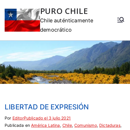
PURO CHILE
Chile auténticamente
democrático
LIBERTAD DE EXPRESIÓN
Por
E
S
Editor
Publicado el
3 julio 2021
Publicada en
t
i
América Latina
,
Chile
,
Comunismo
,
Dictaduras
,