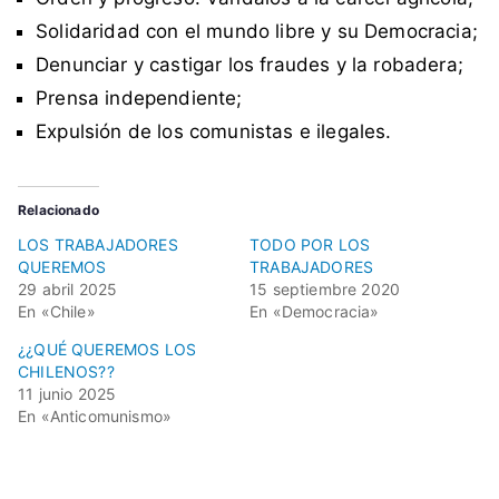
r
Solidaridad con el mundo libre y su Democracia;
a
Denunciar y castigar los fraudes y la robadera;
c
Prensa independiente;
i
a
Expulsión de los comunistas e ilegales.
,
E
Relacionado
d
u
LOS TRABAJADORES
TODO POR LOS
QUEREMOS
TRABAJADORES
c
29 abril 2025
15 septiembre 2020
a
En «Chile»
En «Democracia»
c
¿¿QUÉ QUEREMOS LOS
i
CHILENOS??
ó
11 junio 2025
n
En «Anticomunismo»
,
F
a