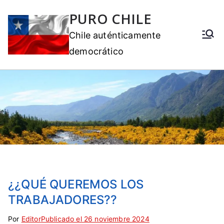
PURO CHILE
Chile auténticamente
democrático
¿¿QUÉ QUEREMOS LOS
TRABAJADORES??
Por
E
S
Editor
Publicado el
26 noviembre 2024