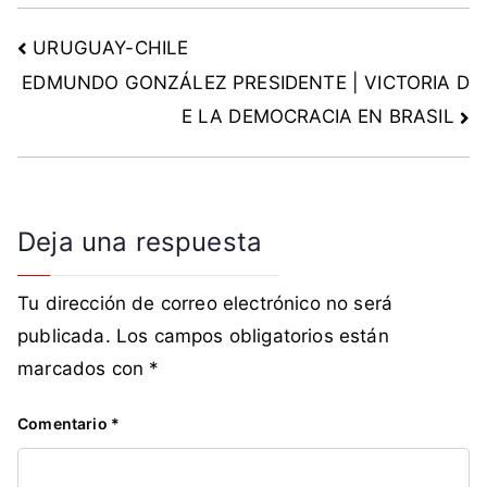
m
URUGUAY-CHILE
í
l
EDMUNDO GONZÁLEZ PRESIDENTE | VICTORIA D
i
E LA DEMOCRACIA EN BRASIL
a
s
,
o
Deja una respuesta
r
d
e
Tu dirección de correo electrónico no será
n
publicada.
Los campos obligatorios están
,
marcados con
*
s
a
Comentario
*
l
u
d