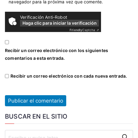
navegador para la próxima vez que comente.
i
d
Verificación Anti-Robot
a
Haga clic para iniciar la verificación
d
Friendly
Captcha ⇗
,
T
Recibir un correo electrónico con los siguientes
r
comentarios a esta entrada.
a
b
Recibir un correo electrónico con cada nueva entrada.
a
j
a
d
o
r
BUSCAR EN EL SITIO
e
s