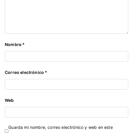
,
s
e
g
u
r
Nombre
*
i
d
a
Correo electrónico
*
d
,
s
o
Web
l
i
d
a
Guarda mi nombre, correo electrónico y web en este
r