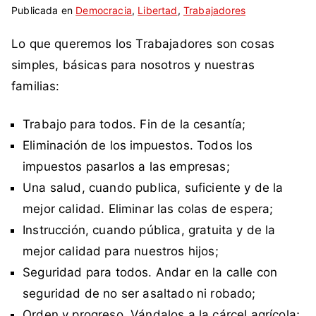
Publicada en
t
i
Democracia
,
Libertad
,
Trabajadores
i
n
Lo que queremos los Trabajadores son cosas
q
c
u
o
simples, básicas para nosotros y nuestras
e
m
familias:
t
e
a
n
Trabajo para todos. Fin de la cesantía;
d
t
Eliminación de los impuestos. Todos los
a
a
impuestos pasarlos a las empresas;
c
r
o
i
Una salud, cuando publica, suficiente y de la
m
o
mejor calidad. Eliminar las colas de espera;
o
s
Instrucción, cuando pública, gratuita y de la
d
mejor calidad para nuestros hijos;
e
Seguridad para todos. Andar en la calle con
m
o
seguridad de no ser asaltado ni robado;
c
Orden y progreso. Vándalos a la cárcel agrícola;