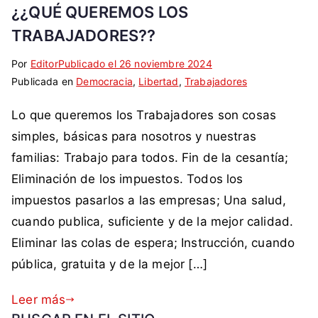
¿¿QUÉ QUEREMOS LOS
l
e
TRABAJADORES??
,
Por
E
S
Editor
Publicado el
26 noviembre 2024
k
Publicada en
t
i
Democracia
,
Libertad
,
Trabajadores
a
i
n
i
Lo que queremos los Trabajadores son cosas
q
c
s
u
o
simples, básicas para nosotros y nuestras
e
e
m
r
familias: Trabajo para todos. Fin de la cesantía;
t
e
,
Eliminación de los impuestos. Todos los
a
n
k
impuestos pasarlos a las empresas; Una salud,
d
t
a
cuando publica, suficiente y de la mejor calidad.
a
a
s
c
r
Eliminar las colas de espera; Instrucción, cuando
t
o
i
,
pública, gratuita y de la mejor […]
m
o
o
o
s
r
Leer más
d
d