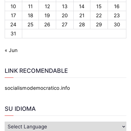
n
10
11
12
13
14
15
16
,
17
18
19
20
21
22
23
F
24
25
26
27
28
29
30
a
31
m
í
l
« Jun
i
a
LINK RECOMENDABLE
s
,
o
socialismodemocratico.info
r
d
SU IDIOMA
e
n
,
s