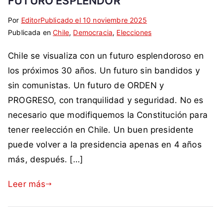
FUTURO ESPLENDOR
Por
E
S
Editor
Publicado el
10 noviembre 2025
Publicada en
t
i
Chile
,
Democracia
,
Elecciones
i
n
Chile se visualiza con un futuro esplendoroso en
q
c
u
o
los próximos 30 años. Un futuro sin bandidos y
e
m
sin comunistas. Un futuro de ORDEN y
t
e
PROGRESO, con tranquilidad y seguridad. No es
a
n
necesario que modifiquemos la Constitución para
d
t
tener reelección en Chile. Un buen presidente
a
a
c
r
puede volver a la presidencia apenas en 4 años
o
i
más, después. […]
m
o
o
s
Leer más
C
h
i