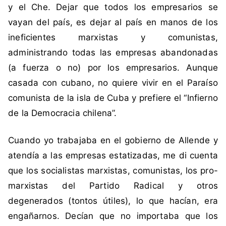
y el Che. Dejar que todos los empresarios se
t
i
vayan del país, es dejar al país en manos de los
d
ineficientes marxistas y comunistas,
o
administrando todas las empresas abandonadas
C
(a fuerza o no) por los empresarios. Aunque
o
casada con cubano, no quiere vivir en el Paraíso
m
u
comunista de la isla de Cuba y prefiere el “Infierno
n
de la Democracia chilena”.
i
s
Cuando yo trabajaba en el gobierno de Allende y
t
atendía a las empresas estatizadas, me di cuenta
a
que los socialistas marxistas, comunistas, los pro-
marxistas del Partido Radical y otros
degenerados (tontos útiles), lo que hacían, era
engañarnos. Decían que no importaba que los