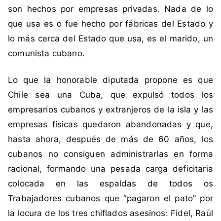
v
son hechos por empresas privadas. Nada de lo
a
que usa es o fue hecho por fábricas del Estado y
C
lo más cerca del Estado que usa, es el marido, un
o
comunista cubano.
n
s
Lo que la honorable diputada propone es que
t
i
Chile sea una Cuba, que expulsó todos los
t
empresarios cubanos y extranjeros de la isla y las
u
empresas físicas quedaron abandonadas y que,
c
hasta ahora, después de más de 60 años, los
i
cubanos no consiguen administrarlas en forma
ó
n
racional, formando una pesada carga deficitaria
,
colocada en las espaldas de todos os
P
Trabajadores cubanos que “pagaron el pato” por
a
la locura de los tres chiflados asesinos: Fidel, Raúl
r