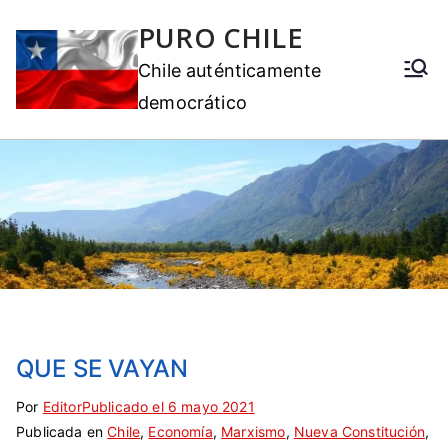
PURO CHILE
Chile auténticamente
democrático
QUE SE VAYAN
Por
E
S
Editor
Publicado el
6 mayo 2021
Publicada en
t
i
Chile
,
Economía
,
Marxismo
,
Nueva Constitución
,