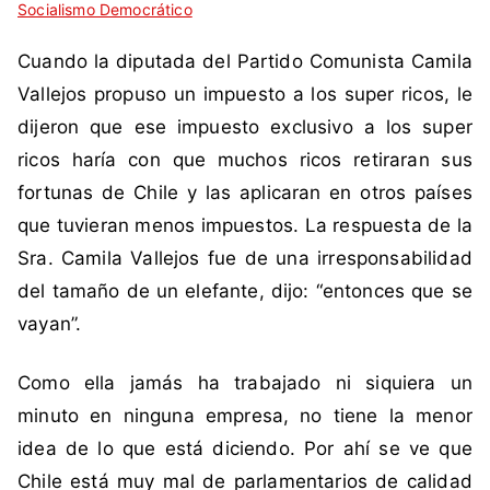
Socialismo Democrático
i
n
q
c
Cuando la diputada del Partido Comunista Camila
u
o
e
m
Vallejos propuso un impuesto a los super ricos, le
t
e
dijeron que ese impuesto exclusivo a los super
a
n
ricos haría con que muchos ricos retiraran sus
d
t
fortunas de Chile y las aplicaran en otros países
a
a
que tuvieran menos impuestos. La respuesta de la
c
r
o
i
Sra. Camila Vallejos fue de una irresponsabilidad
m
o
del tamaño de un elefante, dijo: “entonces que se
o
s
vayan”.
C
a
Como ella jamás ha trabajado ni siquiera un
m
minuto en ninguna empresa, no tiene la menor
i
l
idea de lo que está diciendo. Por ahí se ve que
a
Chile está muy mal de parlamentarios de calidad