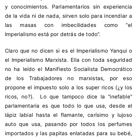
V
y conocimientos. Parlamentarios sin experiencia
a
de la vida ni de nada, sirven solo para incendiar a
l
las masas con imbecilidades como “el
l
e
Imperialismo está por detrás de todo”.
j
o
Claro que no dicen si es el Imperialismo Yanqui o
s
el Imperialismo Marxista. Ella con toda seguridad
,
no ha leído el Manifiesto Socialista Democrático
C
de los Trabajadores no marxistas, por eso
h
propone el impuesto solo a los super ricos (¿y los
i
l
ricos, no?). Lo que tampoco dice la “inefable”
e
parlamentaria es que todo lo que usa, desde el
,
lápiz labial hasta el flamante, carísimo y lujoso
N
auto que usa, pasando por todos los perfumes
u
importados y las papitas enlatadas para su bebé,
e