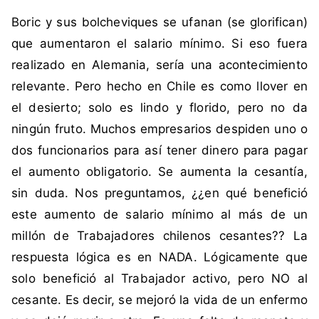
i
n
Boric y sus bolcheviques se ufanan (se glorifican)
q
c
u
o
que aumentaron el salario mínimo. Si eso fuera
e
m
realizado en Alemania, sería una acontecimiento
t
e
relevante. Pero hecho en Chile es como llover en
a
n
el desierto; solo es lindo y florido, pero no da
d
t
ningún fruto. Muchos empresarios despiden uno o
a
a
c
r
dos funcionarios para así tener dinero para pagar
o
i
el aumento obligatorio. Se aumenta la cesantía,
m
o
sin duda. Nos preguntamos, ¿¿en qué benefició
o
s
este aumento de salario mínimo al más de un
B
millón de Trabajadores chilenos cesantes?? La
o
r
respuesta lógica es en NADA. Lógicamente que
i
solo benefició al Trabajador activo, pero NO al
c
cesante. Es decir, se mejoró la vida de un enfermo
,