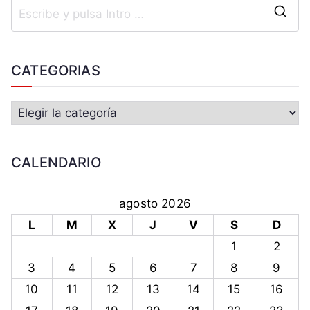
CATEGORIAS
CALENDARIO
agosto 2026
L
M
X
J
V
S
D
1
2
3
4
5
6
7
8
9
10
11
12
13
14
15
16