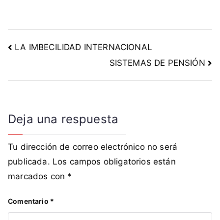
o
,
T
r
LA IMBECILIDAD INTERNACIONAL
a
SISTEMAS DE PENSIÓN
b
a
j
a
Deja una respuesta
d
o
r
Tu dirección de correo electrónico no será
e
publicada.
Los campos obligatorios están
s
marcados con
*
Comentario
*