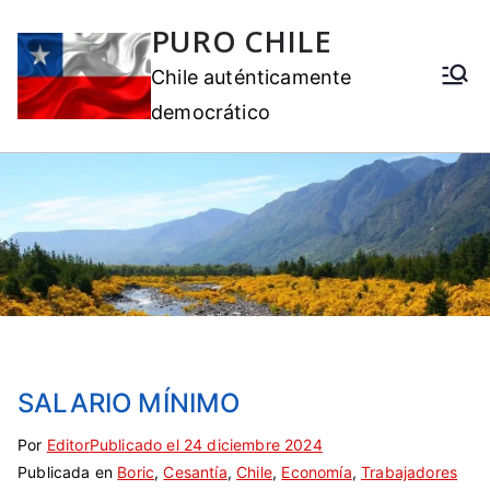
PURO CHILE
Chile auténticamente
democrático
SALARIO MÍNIMO
Por
E
S
Editor
Publicado el
24 diciembre 2024
Publicada en
t
i
Boric
,
Cesantía
,
Chile
,
Economía
,
Trabajadores