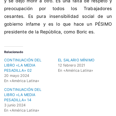
y se dejó morir a otro. Es una falta de respeto y
C
preocupación por todos los Trabajadores
h
i
cesantes. Es pura insensibilidad social de un
l
gobierno infame y es lo que hace un PÉSIMO
e
presidente de la República, como Boric es.
,
S
a
Relacionado
l
CONTINUACIÓN DEL
EL SALARIO MÍNIMO
a
LIBRO «LA MEDIA
12 febrero 2021
r
PESADILLA» 02
En «América Latina»
i
20 mayo 2024
o
En «América Latina»
m
CONTINUACIÓN DEL
í
LIBRO «LA MEDIA
n
PESADILLA» 14
3 junio 2024
i
En «América Latina»
m