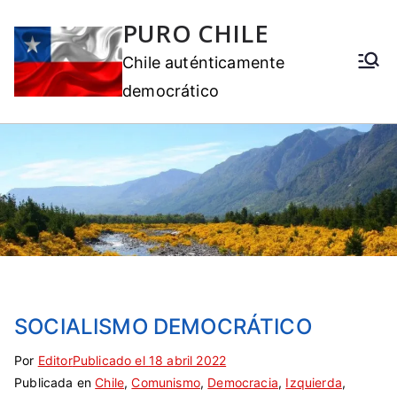
PURO CHILE
Chile auténticamente
democrático
SOCIALISMO DEMOCRÁTICO
Por
E
S
Editor
Publicado el
18 abril 2022
Publicada en
t
i
Chile
,
Comunismo
,
Democracia
,
Izquierda
,