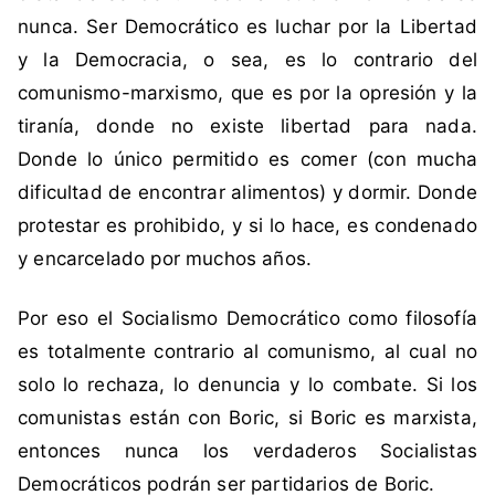
i
nunca. Ser Democrático es luchar por la Libertad
a
y la Democracia, o sea, es lo contrario del
,
comunismo-marxismo, que es por la opresión y la
S
o
tiranía, donde no existe libertad para nada.
c
Donde lo único permitido es comer (con mucha
i
dificultad de encontrar alimentos) y dormir. Donde
a
protestar es prohibido, y si lo hace, es condenado
l
y encarcelado por muchos años.
i
s
Por eso el Socialismo Democrático como filosofía
m
o
es totalmente contrario al comunismo, al cual no
,
solo lo rechaza, lo denuncia y lo combate. Si los
S
comunistas están con Boric, si Boric es marxista,
o
entonces nunca los verdaderos Socialistas
c
Democráticos podrán ser partidarios de Boric.
i