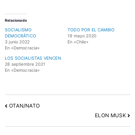
a
l
i
Relacionado
s
SOCIALISMO
TODO POR EL CAMBIO
m
DEMOCRÁTICO
19 mayo 2020
3 junio 2022
En «Chile»
o
En «Democracia»
D
e
LOS SOCIALISTAS VENCEN
28 septiembre 2021
m
En «Democracia»
o
c
r
á
t
OTAN/NATO
i
ELON MUSK
c
o