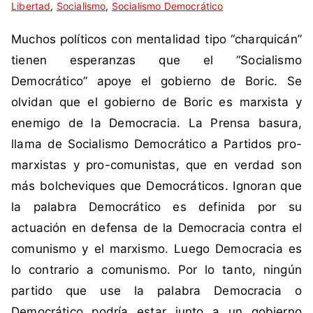
Libertad
i
n
,
Socialismo
,
Socialismo Democrático
q
c
Muchos políticos con mentalidad tipo “charquicán”
u
o
e
m
tienen esperanzas que el “Socialismo
t
e
Democrático” apoye el gobierno de Boric. Se
a
n
olvidan que el gobierno de Boric es marxista y
d
t
enemigo de la Democracia. La Prensa basura,
a
a
llama de Socialismo Democrático a Partidos pro-
c
r
o
i
marxistas y pro-comunistas, que en verdad son
m
o
más bolcheviques que Democráticos. Ignoran que
o
s
la palabra Democrático es definida por su
B
actuación en defensa de la Democracia contra el
o
comunismo y el marxismo. Luego Democracia es
r
i
lo contrario a comunismo. Por lo tanto, ningún
c
partido que use la palabra Democracia o
,
Democrático podría estar junto a un gobierno