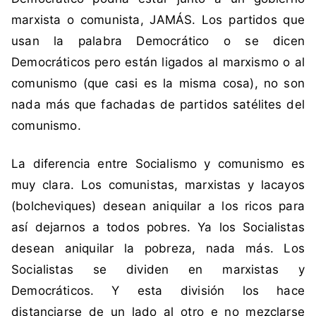
C
marxista o comunista, JAMÁS. Los partidos que
o
usan la palabra Democrático o se dicen
m
u
Democráticos pero están ligados al marxismo o al
n
comunismo (que casi es la misma cosa), no son
i
nada más que fachadas de partidos satélites del
s
comunismo.
m
o
La diferencia entre Socialismo y comunismo es
,
d
muy clara. Los comunistas, marxistas y lacayos
e
(bolcheviques) desean aniquilar a los ricos para
m
así dejarnos a todos pobres. Ya los Socialistas
o
desean aniquilar la pobreza, nada más. Los
c
Socialistas se dividen en marxistas y
r
a
Democráticos. Y esta división los hace
c
distanciarse de un lado al otro e no mezclarse