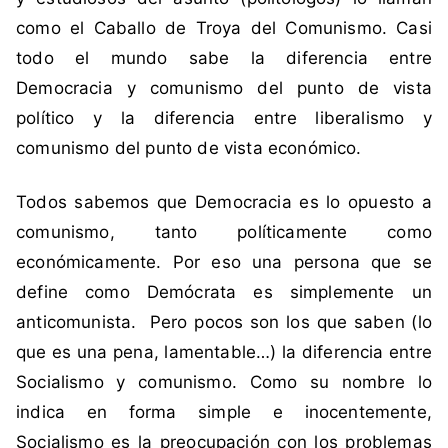
m
como el Caballo de Troya del Comunismo. Casi
u
todo el mundo sabe la diferencia entre
n
i
Democracia y comunismo del punto de vista
s
político y la diferencia entre liberalismo y
t
comunismo del punto de vista económico.
a
,
Todos sabemos que Democracia es lo opuesto a
C
comunismo, tanto políticamente como
a
p
económicamente. Por eso una persona que se
i
define como Demócrata es simplemente un
t
anticomunista. Pero pocos son los que saben (lo
a
que es una pena, lamentable…) la diferencia entre
l
Socialismo y comunismo. Como su nombre lo
i
s
indica en forma simple e inocentemente,
m
Socialismo es la preocupación con los problemas