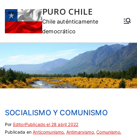
PURO CHILE
Chile auténticamente
democrático
SOCIALISMO Y COMUNISMO
Por
E
S
Editor
Publicado el
28 abril 2022
Publicada en
t
i
Anticomunismo
,
Antimarxismo
,
Comunismo
,