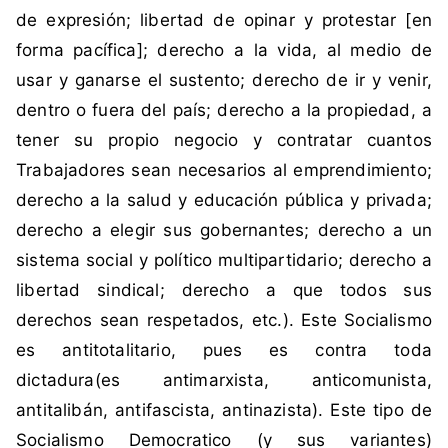
r
de expresión; libertad de opinar y protestar [en
x
forma pacífica]; derecho a la vida, al medio de
,
usar y ganarse el sustento; derecho de ir y venir,
M
dentro o fuera del país; derecho a la propiedad, a
a
tener su propio negocio y contratar cuantos
r
x
Trabajadores sean necesarios al emprendimiento;
i
derecho a la salud y educación pública y privada;
s
derecho a elegir sus gobernantes; derecho a un
m
sistema social y político multipartidario; derecho a
o
libertad sindical; derecho a que todos sus
,
S
derechos sean respetados, etc.). Este Socialismo
o
es antitotalitario, pues es contra toda
c
dictadura(es antimarxista, anticomunista,
i
antitalibán, antifascista, antinazista). Este tipo de
a
Socialismo Democratico (y sus variantes)
l