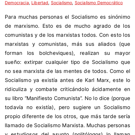
Democracia
i
n
,
Libertad
,
Socialismo
,
Socialismo Democrático
q
c
Para muchas personas el Socialismo es sinónimo
u
o
e
m
de marxismo. Esto es de mucho agrado de los
t
e
comunistas y de los marxistas todos. Con esto los
a
n
marxistas y comunistas, más sus aliados (que
d
t
forman los bolcheviques), realizan su mayor
a
a
sueño: extirpar cualquier tipo de Socialismo que
c
r
o
i
no sea marxista de las mentes de todos. Como el
m
o
Socialismo ya existía antes de Karl Marx, este lo
o
s
ridiculiza y combate criticándolo ácidamente en
a
su libro “Manifiesto Comunista”. No lo dice (porque
n
todavía no existía), pero sugiere un Socialismo
t
i
propio diferente de los otros, que más tarde sería
c
llamado de Socialismo Marxista. Muchas personas
o
y estudiosos del asunto (politólogos) lo llaman