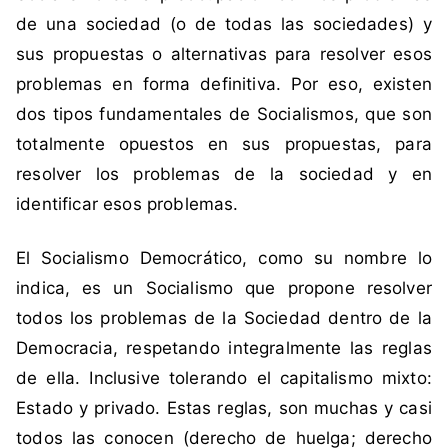
o
de una sociedad (o de todas las sociedades) y
,
sus propuestas o alternativas para resolver esos
C
problemas en forma definitiva. Por eso, existen
o
m
dos tipos fundamentales de Socialismos, que son
u
totalmente opuestos en sus propuestas, para
n
resolver los problemas de la sociedad y en
i
identificar esos problemas.
s
m
El Socialismo Democrático, como su nombre lo
o
indica, es un Socialismo que propone resolver
,
K
todos los problemas de la Sociedad dentro de la
a
Democracia, respetando integralmente las reglas
r
de ella. Inclusive tolerando el capitalismo mixto:
l
Estado y privado. Estas reglas, son muchas y casi
M
todos las conocen (derecho de huelga; derecho
a