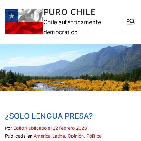
PURO CHILE
Chile auténticamente
democrático
¿SOLO LENGUA PRESA?
Por
E
S
Editor
Publicado el
22 febrero 2023
Publicada en
t
i
América Latina
,
Opinión
,
Política