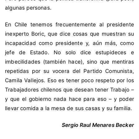
m
algunas personas.
o
n
En Chile tenemos frecuentemente al presidente
e
inexperto Boric, que dice cosas que muestran su
t
incapacidad como presidente y, aún más, como
e
b
jefe de Estado. No solo dice estupideces e
e
imbecilidades (también hace), sino que mentiras
t
repetidas por su vocera del Partido Comunista,
,
Camila Vallejos. Eso es tener poco respeto por los
T
Trabajadores chilenos que desean tener Trabajo –
e
m
y que el gobierno nada hace para eso – y poder
e
llevar comida a la mesa de sus casas y su familia.
r
Sergio Raul Menares Becker