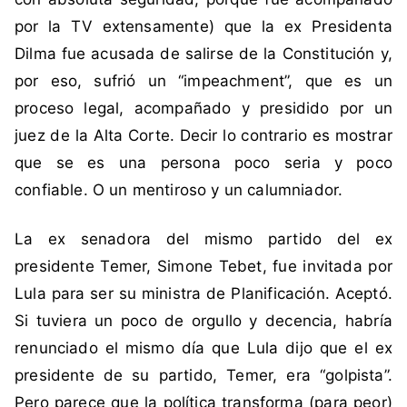
h
por la TV extensamente) que la ex Presidenta
i
Dilma fue acusada de salirse de la Constitución y,
l
e
por eso, sufrió un “impeachment”, que es un
,
proceso legal, acompañado y presidido por un
D
juez de la Alta Corte. Decir lo contrario es mostrar
i
que se es una persona poco seria y poco
l
confiable. O un mentiroso y un calumniador.
m
a
La ex senadora del mismo partido del ex
,
L
presidente Temer, Simone Tebet, fue invitada por
u
Lula para ser su ministra de Planificación. Aceptó.
l
Si tuviera un poco de orgullo y decencia, habría
a
renunciado el mismo día que Lula dijo que el ex
,
presidente de su partido, Temer, era “golpista”.
s
i
Pero parece que la política transforma (para peor)