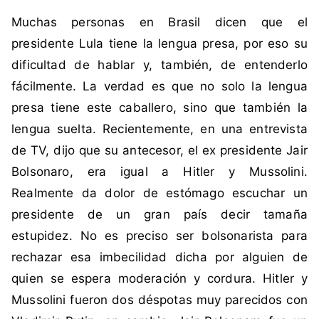
i
n
Muchas personas en Brasil dicen que el
q
c
u
o
presidente Lula tiene la lengua presa, por eso su
e
m
dificultad de hablar y, también, de entenderlo
t
e
fácilmente. La verdad es que no solo la lengua
a
n
presa tiene este caballero, sino que también la
d
t
lengua suelta. Recientemente, en una entrevista
a
a
c
r
de TV, dijo que su antecesor, el ex presidente Jair
o
i
Bolsonaro, era igual a Hitler y Mussolini.
m
o
Realmente da dolor de estómago escuchar un
o
s
presidente de un gran país decir tamaña
B
estupidez. No es preciso ser bolsonarista para
o
l
rechazar esa imbecilidad dicha por alguien de
s
quien se espera moderación y cordura. Hitler y
o
Mussolini fueron dos déspotas muy parecidos con
n