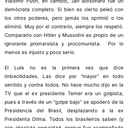
Vladimir Putin, en cambio, Jair Bolsonaro fue un
a
demócrata completo. Si bien es cierto peleó con
r
o
los otros poderes, pero jamás los oprimió o los
,
eliminó. Muy por el contrario, siempre los respetó.
B
Compararlo con Hitler y Mussolini es propio de un
o
ignorante promarxista y procomunista. Por lo
r
menos es injusto y poco serio.
i
c
,
El Lula no es la primera vez que dice
B
imbecilidades. Las dice por “mayor” en todo
r
sentido y contra todos. No hace mucho dijo en la
a
TV que el ex presidente Temer era un golpista,
s
pues a través de un “golpe bajo” se apoderó de la
i
l
Presidencia del Brasil, desplazando a la ex
,
Presidenta Dilma. Todos los brasileiros saben (y
C
con absoluta seguridad, porque fue acompañado