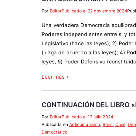
o
s
d
d
Por
E
S
Editor
Publicado el
22 noviembre 2024
Pub
C
e
u
t
i
a
r
c
Una verdadera Democracia equilibrad
i
n
r
,
a
q
c
a
Poderes independientes entre si y t
P
c
u
o
b
o
i
Legislativo (hace las leyes); 2) Poder 
e
m
i
d
ó
(juzga de acuerdo a las leyes); 4) Pod
t
e
n
e
n
leyes; 5) Poder Defensivo (constituid
a
n
e
r
,
d
t
r
e
e
Leer más
a
a
o
s
j
c
r
s
e
o
i
,
c
m
o
e
u
CONTINUACIÓN DEL LIBRO «
o
s
j
t
Por
E
S
Editor
Publicado el
12 julio 2024
d
e
i
Publicada en
t
i
Anticomunismo
,
Boric
,
Chile
,
Dem
e
c
v
Democrático
i
n
m
u
o