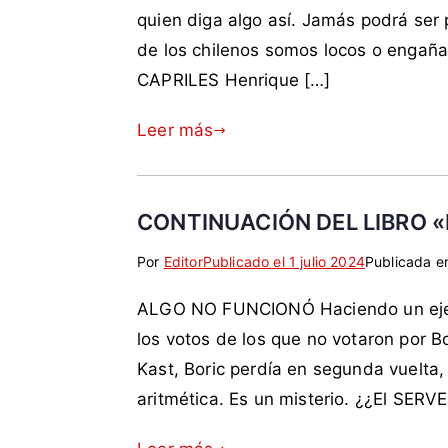
e
m
u
e
n
n
quien diga algo así. Jamás podrá ser
t
e
n
r
o
i
de los chilenos somos locos o engañ
a
n
i
e
,
f
CAPRILES Henrique […]
d
t
s
s
P
i
a
a
m
o
e
Leer más
c
r
o
d
s
o
i
,
e
t
m
o
B
r
o
o
s
o
e
d
CONTINUACIÓN DEL LIBRO «
B
r
s
e
Por
E
S
Editor
Publicado el
1 julio 2024
Publicada 
o
i
,
l
t
i
r
c
p
n
ALGO NO FUNCIONÓ Haciendo un ejerc
i
n
i
,
o
u
q
c
c
los votos de los que no votaron por Bo
C
l
e
u
o
,
a
i
v
Kast, Boric perdía en segunda vuelta,
e
m
C
r
c
o
aritmética. Es un misterio. ¿¿El SER
t
e
h
a
i
c
a
n
i
b
a
h