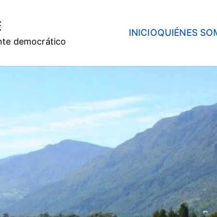
E
INICIO
QUIÉNES SO
nte democrático