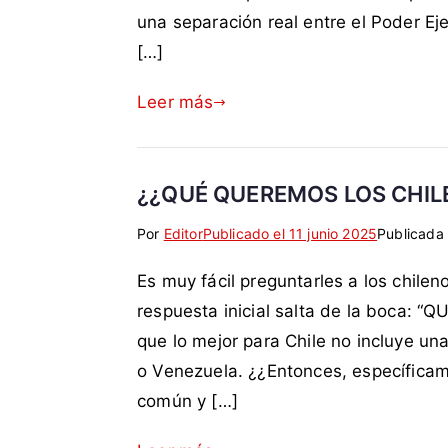
e
m
una separación real entre el Poder Ej
t
e
[…]
a
n
d
t
Leer más
a
a
c
r
o
i
m
o
¿¿QUÉ QUEREMOS LOS CHIL
o
s
Por
E
S
Editor
Publicado el
11 junio 2025
Publicada
C
t
i
h
Es muy fácil preguntarles a los chilen
i
n
i
q
c
l
respuesta inicial salta de la boca
u
o
e
que lo mejor para Chile no incluye u
e
m
,
o Venezuela. ¿¿Entonces, específicam
t
e
d
común y […]
a
n
e
d
t
f