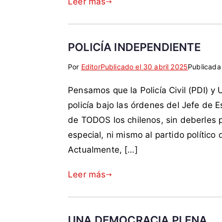
Leer más
a
a
e
c
r
n
o
i
s
m
o
i
POLICÍA INDEPENDIENTE
o
s
v
Por
E
S
Editor
Publicado el
30 abril 2025
Publicada
C
o
t
i
h
,
Pensamos que la Policía Civil (PDI) y
i
n
i
d
q
c
l
policía bajo las órdenes del Jefe de E
e
u
o
e
l
de TODOS los chilenos, sin deberles pl
e
m
,
e
especial, ni mismo al partido político
t
e
F
s
Actualmente, […]
a
n
F
t
d
t
A
a
Leer más
a
a
A
d
c
r
,
o
o
i
p
,
m
o
o
E
UNA DEMOCRACIA PLENA