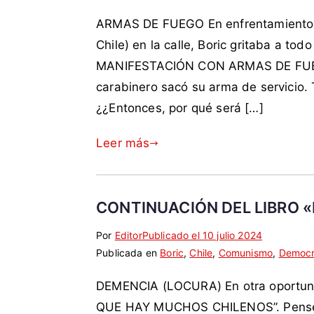
q
c
o
t
,
ARMAS DE FUEGO En enfrentamiento co
u
o
c
i
F
e
m
r
Chile) en la calle, Boric gritaba a
v
F
t
e
a
o
A
MANIFESTACIÓN CON ARMAS DE FUEGO”
a
n
c
,
A
carabinero sacó su arma de servicio.
d
t
i
E
,
¿¿Entonces, por qué será […]
a
a
a
s
i
c
r
,
t
m
Leer más
o
i
N
a
p
m
o
a
d
u
o
s
c
o
e
a
i
,
s
CONTINUACIÓN DEL LIBRO «
n
ó
g
t
Por
E
S
Editor
Publicado el
10 julio 2024
t
n
o
o
Publicada en
t
i
Boric
,
Chile
,
Comunismo
,
Democr
i
,
b
s
i
n
c
P
i
,
DEMENCIA (LOCURA) En otra oportuni
q
c
o
o
e
m
u
o
m
QUE HAY MUCHOS CHILENOS”. Pensé: “¡
d
r
a