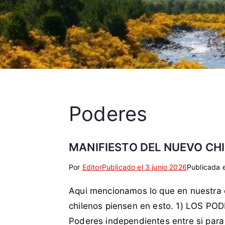
Poderes
MANIFIESTO DEL NUEVO CHI
Por
E
S
Editor
Publicado el
3 junio 2026
Publicada 
t
i
Aqui mencionamos lo que en nuestra o
i
n
q
c
chilenos piensen en esto. 1) LOS PO
u
o
Poderes independientes entre si para 