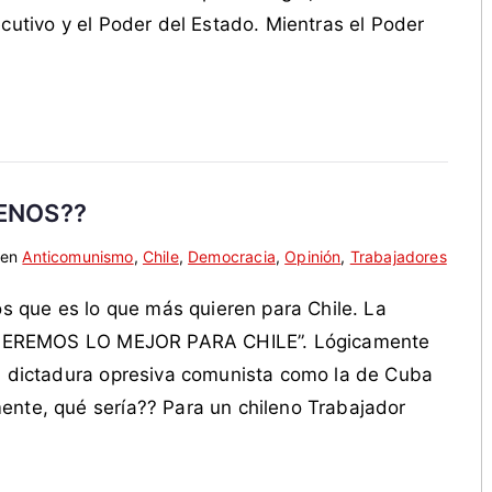
ecutivo y el Poder del Estado. Mientras el Poder
ENOS??
 en
Anticomunismo
,
Chile
,
Democracia
,
Opinión
,
Trabajadores
os que es lo que más quieren para Chile. La
: “QUEREMOS LO MEJOR PARA CHILE”. Lógicamente
na dictadura opresiva comunista como la de Cuba
ente, qué sería?? Para un chileno Trabajador