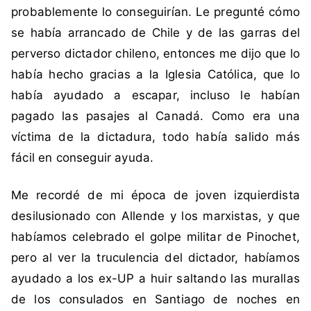
e
probablemente lo conseguirían. Le pregunté cómo
v
se había arrancado de Chile y de las garras del
a
perverso dictador chileno, entonces me dijo que lo
C
había hecho gracias a la Iglesia Católica, que lo
o
había ayudado a escapar, incluso le habían
n
s
pagado las pasajes al Canadá. Como era una
t
víctima de la dictadura, todo había salido más
i
fácil en conseguir ayuda.
t
u
Me recordé de mi época de joven izquierdista
c
desilusionado con Allende y los marxistas, y que
i
ó
habíamos celebrado el golpe militar de Pinochet,
n
pero al ver la truculencia del dictador, habíamos
ayudado a los ex-UP a huir saltando las murallas
de los consulados en Santiago de noches en