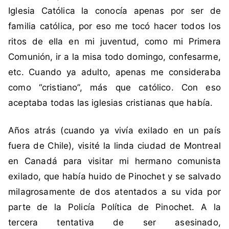
I
Iglesia Católica la conocía apenas por ser de
g
familia católica, por eso me tocó hacer todos los
l
ritos de ella en mi juventud, como mi Primera
e
Comunión, ir a la misa todo domingo, confesarme,
s
i
etc. Cuando ya adulto, apenas me consideraba
a
como “cristiano”, más que católico. Con eso
C
aceptaba todas las iglesias cristianas que había.
a
t
Años atrás (cuando ya vivía exilado en un país
ó
fuera de Chile), visité la linda ciudad de Montreal
l
i
en Canadá para visitar mi hermano comunista
c
exilado, que había huido de Pinochet y se salvado
a
milagrosamente de dos atentados a su vida por
,
parte de la Policía Política de Pinochet. A la
N
tercera tentativa de ser asesinado,
u