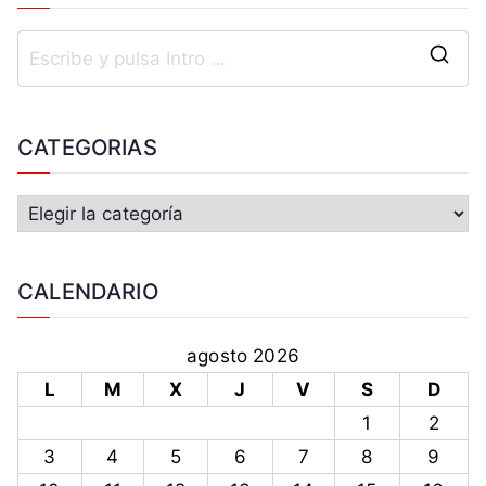
CATEGORIAS
CALENDARIO
agosto 2026
L
M
X
J
V
S
D
1
2
3
4
5
6
7
8
9