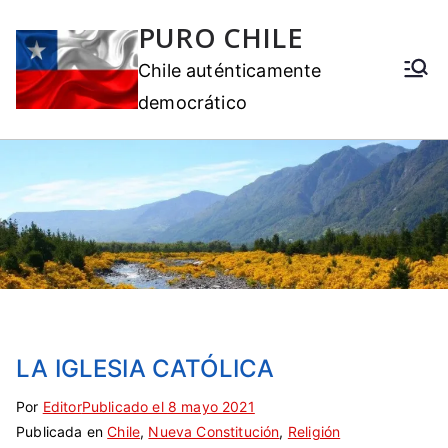
PURO CHILE
Chile auténticamente
democrático
LA IGLESIA CATÓLICA
Por
E
S
Editor
Publicado el
8 mayo 2021
Publicada en
t
i
Chile
,
Nueva Constitución
,
Religión