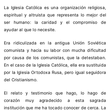
i
n
La Iglesia Católica es una organización religiosa,
q
c
u
o
espiritual y altruista que representa lo mejor del
e
m
ser humano: la caridad y el compromiso de
t
e
ayudar al que lo necesite.
a
n
d
t
Era ridiculizada en la antigua Unión Soviética
a
a
comunista y hacia su labor con mucha dificultad
c
r
o
i
por causa de los comunistas, que la detestaban.
m
o
En el caso de la Iglesia Católica, ella era sustituida
o
s
por la Iglesia Ortodoxa Rusa, pero igual seguidora
C
del Cristianismo.
h
i
El relato y testimonio que hago, lo hago de
l
corazón muy agradecido a esta sagrada
e
,
institución que me ha tocado conocer de cerca. La