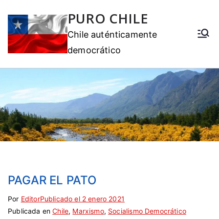
PURO CHILE
Chile auténticamente
democrático
PAGAR EL PATO
Por
E
S
Editor
Publicado el
2 enero 2021
Publicada en
t
i
Chile
,
Marxismo
,
Socialismo Democrático