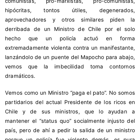
comunistas, pro-marxistas, pro-comunistas,
M
hipócritas, tontos útiles, degenerados,
a
r
aprovechadores y otros similares piden la
x
derribada de un Ministro de Chile por el solo
i
hecho que un policía actuó en forma
s
extremadamente violenta contra un manifestante,
m
lanzándolo de un puente del Mapocho para abajo,
o
,
vemos que la imbecilidad toma contornos
M
dramáticos.
i
n
Vemos como un Ministro “paga el pato”. No somos
i
partidarios del actual Presidente de los ricos en
s
Chile y de sus ministros, que lo ayudan a
t
r
mantener el “status quo” socialmente injusto del
o
país, pero de ahí a pedir la salida de un ministro
,
porque un policía fue violento demás, es pura