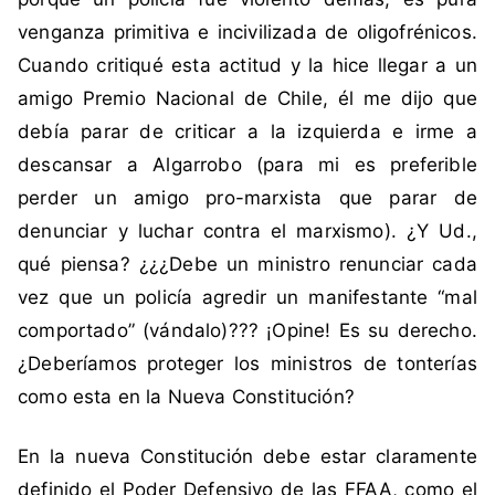
p
venganza primitiva e incivilizada de oligofrénicos.
o
Cuando critiqué esta actitud y la hice llegar a un
l
i
amigo Premio Nacional de Chile, él me dijo que
c
debía parar de criticar a la izquierda e irme a
i
descansar a Algarrobo (para mi es preferible
a
perder un amigo pro-marxista que parar de
denunciar y luchar contra el marxismo). ¿Y Ud.,
qué piensa? ¿¿¿Debe un ministro renunciar cada
vez que un policía agredir un manifestante “mal
comportado” (vándalo)??? ¡Opine! Es su derecho.
¿Deberíamos proteger los ministros de tonterías
como esta en la Nueva Constitución?
En la nueva Constitución debe estar claramente
definido el Poder Defensivo de las FFAA, como el