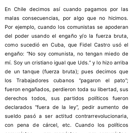
i
n
En Chile decimos así cuando pagamos por las
q
c
u
o
malas consecuencias, por algo que no hicimos.
e
m
Por ejemplo, cuando los comunistas se apoderan
t
e
del poder usando el engaño y/o la fuerza bruta,
a
n
como sucedió en Cuba, que Fidel Castro usó el
d
t
engaño: “No soy comunista, no tengan miedo de
a
a
c
r
mí. Soy un cristiano igual que Uds.” y lo hizo arriba
o
i
de un tanque (fuerza bruta); pues decimos que
m
o
los Trabajadores cubanos “pagaron el pato”;
o
s
fueron engañados, perdieron toda su libertad, sus
C
derechos todos, sus partidos políticos fueron
h
i
declarados “fuera de la ley”, pedir aumento de
l
sueldo pasó a ser actitud contrarrevolucionaria,
e
con pena de cárcel, etc. Cuando los políticos
,