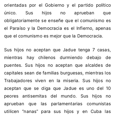
i
orientadas por el Gobierno y el partido político
r
único. Sus hijos no aprueban que
a
obligatoriamente se enseñe que el comunismo es
,
el Paraíso y la Democracia es el Infierno, apenas
N
que el comunismo es mejor que la Democracia.
u
e
v
Sus hijos no aceptan que Jadue tenga 7 casas,
a
mientras hay chilenos durmiendo debajo de
C
puentes. Sus hijos no aceptan que alcaldes de
o
capitales sean de familias burguesas, mientras los
n
Trabajadores viven en la miseria. Sus hijos no
s
t
aceptan que se diga que Jadue es uno del 10
i
peores antisemitas del mundo. Sus hijos no
t
aprueban que las parlamentarias comunistas
u
utilicen “nanas” para sus hijos y en Cuba las
c