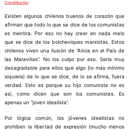
Constitución
i
n
q
c
Existen algunos chilenos buenos de corazón que
u
o
e
m
afirman que todo lo que se dice de los comunistas
t
e
es mentira. Por eso no hay creer en nada malo
a
n
que se dice de los bolcheviques marxistas. Estos
d
t
chilenos viven una ilusión de “Alicia en el País de
a
a
las Maravillas”. No los culpo por eso. Sería muy
c
r
o
i
desagradable para ellos que algo (lo más mínimo
m
o
siquiera) de lo que se dice, de lo se afirma, fuera
o
s
verdad. Esto es porque su hijo comunista no es
C
así, como dicen que son los comunistas. Es
h
apenas un “joven idealista”.
i
l
e
Por lógica común, los jóvenes idealistas no
,
prohíben la libertad de expresión (mucho menos