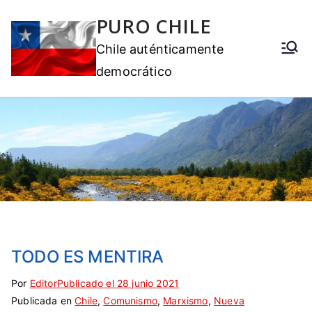
PURO CHILE
Chile auténticamente
democrático
TODO ES MENTIRA
Por
E
S
Editor
Publicado el
28 junio 2021
Publicada en
t
i
Chile
,
Comunismo
,
Marxismo
,
Nueva