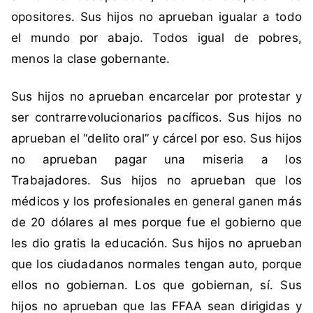
a
opositores. Sus hijos no aprueban igualar a todo
s
el mundo por abajo. Todos igual de pobres,
,
menos la clase gobernante.
C
u
Sus hijos no aprueban encarcelar por protestar y
b
a
ser contrarrevolucionarios pacíficos. Sus hijos no
,
aprueban el “delito oral” y cárcel por eso. Sus hijos
J
no aprueban pagar una miseria a los
a
Trabajadores. Sus hijos no aprueban que los
d
médicos y los profesionales en general ganen más
u
e
de 20 dólares al mes porque fue el gobierno que
,
les dio gratis la educación. Sus hijos no aprueban
m
que los ciudadanos normales tengan auto, porque
e
ellos no gobiernan. Los que gobiernan, sí. Sus
n
hijos no aprueban que las FFAA sean dirigidas y
t