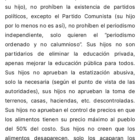
C
su hijo), no prohíben la existencia de partidos
o
políticos, excepto el Partido Comunista (su hijo
m
por lo menos no es así), no prohíben el periodismo
u
n
independiente, solo quieren el “periodismo
i
ordenado y no calumnioso”. Sus hijos no son
s
partidarios de eliminar la educación privada,
m
apenas mejorar la educación pública para todos.
o
Sus hijos no aprueban la estatización abusiva,
,
c
solo la necesaria (según el punto de vista de las
o
autoridades), sus hijos no aprueban la toma de
m
terrenos, casas, haciendas, etc. descontroladas.
u
Sus hijos no aprueban el control de precios en que
n
los alimentos tienen su precio máximo al pueblo
i
s
del 50% del costo. Sus hijos no creen que los
t
alimentos desaparecen, solo los acaparan los